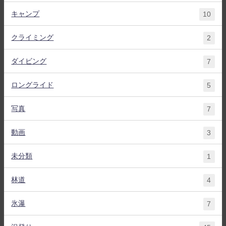
キャンプ
10
クライミング
2
ダイビング
7
ロングライド
5
写真
7
動画
3
未分類
1
林道
4
氷瀑
7