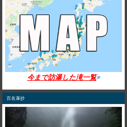
今まで訪瀑した滝一覧
百名瀑抄