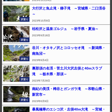
2023年10月24日
大行沢と魚止滝・梯子滝 ～宮城県・二口渓谷
～
沢登り
2023年10月9日
枯松沢と温泉ゴルジュ ～岩手県・夏油～
2023年9月18日
沢登り
谷川・オタキノ沢とコロッセオ滝 ～新潟県・
南魚沼～
沢登り
2023年9月4日
裏那須の名渓・苦土川大沢左俣と40mスラブ
滝 ～栃木県・那須～
沢登り
2023年7月29日
南紀の美渓・栂谷とガンガラ滝 ～和歌山県・
新宮市～
沢登り
2023年6月9日
暴風極寒のエシコ沢・左俣40m大滝 ～宮城・