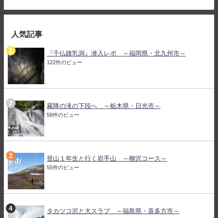
人気記事
『千仏鍾乳洞』潜入レポ ～福岡県・北九州市～
122件のビュー
霧降の滝の下段へ ～栃木県・日光市～
58件のビュー
登山１年生と行く岩手山 ～柳沢コース～
55件のビュー
タカツコ沢と大スラブ ～福島県・喜多方市～