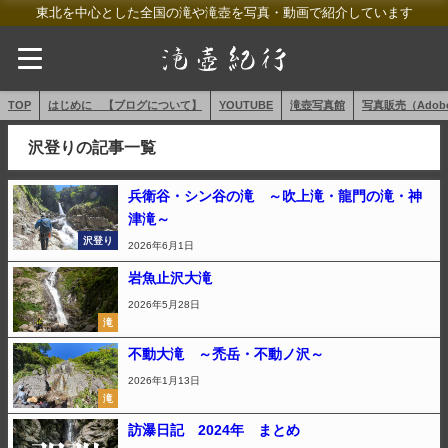
東北を中心とした全国の滝や滝壺を写真・動画で紹介しています
TOP
はじめに 【ブログについて】
YOUTUBE
滝壺写真館
写真販売（AdobeS
沢登りの記事一覧
兵衛谷・シン谷の滝 ～吹上滝・龍門の滝・神
津滝～
沢登り
2026年6月1日
岩魚止沢大滝
2026年5月28日
滝
不動大滝 ～禿岳・不動ノ沢～
2026年1月13日
滝
訪瀑日記 2024年 まとめ