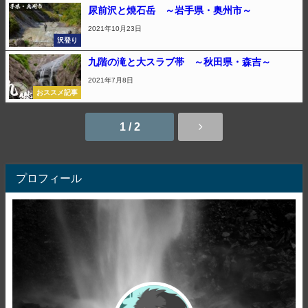
尿前沢と焼石岳 ～岩手県・奥州市～
2021年10月23日
沢登り
九階の滝と大スラブ帯 ～秋田県・森吉～
2021年7月8日
おススメ記事
1 / 2
プロフィール