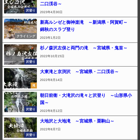
二口渓谷～
沢登り
2023年4月30日
新高ルンゼと御神楽滝 ～新潟県・阿賀町～
錦秋のスラブ登り
クライミング
2023年1月2日
杉ノ森沢左俣と両門の滝 ～宮城県・鬼首～
2022年10月15日
沢登り
大東滝と京渕沢 ～宮城県・二口渓谷～
2022年8月14日
滝
朝日前衛・大滝沢の滝々と沢登り ～山形県小
国～
沢登り
2022年8月12日
大地沢と大地滝 ～宮城県・栗駒山～
2022年8月7日
沢登り