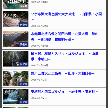
2025年5月18日
未分類
ソボネ沢大滝と謎の大ナメ滝 ～山形県・小国
～
沢登り
2025年4月22日
水無川北沢右俣と関門の滝・北沢大滝・幣の
滝 ～新潟県・越後駒ヶ岳～
沢登り
2025年2月15日
鼠ヶ関川左俣とスリットゴルジュ滝 ～山形
県・摩耶山～
沢登り
2025年1月29日
野川五貫沢と二筋滝 ～山形・大朝日岳～
2025年1月2日
沢登り
安栖沢と凶悪ゴルジュ ～岩手県・雫石町～
2024年9月7日
沢登り