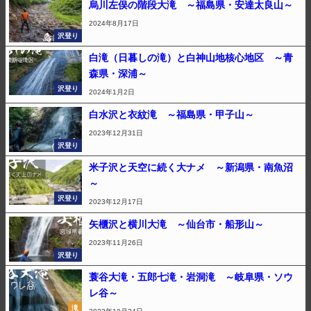
烏川左俣の階段大滝 ～福島県・安達太良山～
2024年8月17日
沢登り
白滝（日暮しの滝）と白神山地核心地区 ～青
森県・深浦～
沢登り
2024年1月2日
白水沢と衣紋滝 ～福島県・甲子山～
2023年12月31日
沢登り
米子沢と天空に続く大ナメ ～新潟県・南魚沼
～
沢登り
2023年12月17日
矢櫃沢と横川大滝 ～仙台市・船形山～
2023年11月26日
沢登り
蓑谷大滝・五郎七滝・岩洞滝 ～岐阜県・ソウ
レ谷～
滝