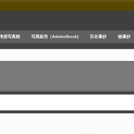
す
滝壺写真館
写真販売（AdobeStock)
百名瀑抄
秘瀑抄