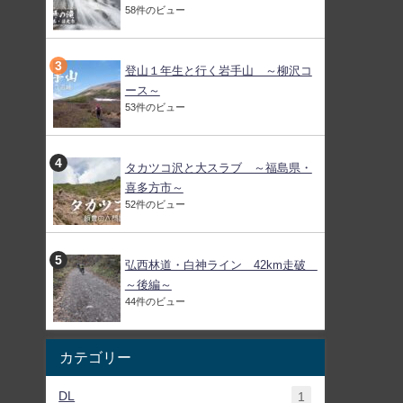
58件のビュー
登山１年生と行く岩手山 ～柳沢コ
ース～
53件のビュー
タカツコ沢と大スラブ ～福島県・
喜多方市～
52件のビュー
弘西林道・白神ライン 42km走破
～後編～
44件のビュー
カテゴリー
DL
1