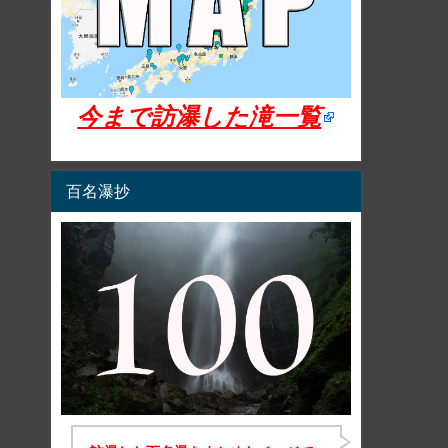
今まで訪瀑した滝一覧
百名瀑抄