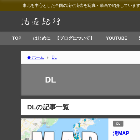
東北を中心とした全国の滝や滝壺を写真・動画で紹介していま
TOP
はじめに 【ブログについて】
YOUTUBE
ホーム
DL
DL
DLの記事一覧
DL
滝MAP