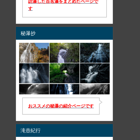
訪瀑した百名瀑をまとめたページで
す
秘瀑抄
おススメの秘瀑の紹介ページです
滝壺紀行