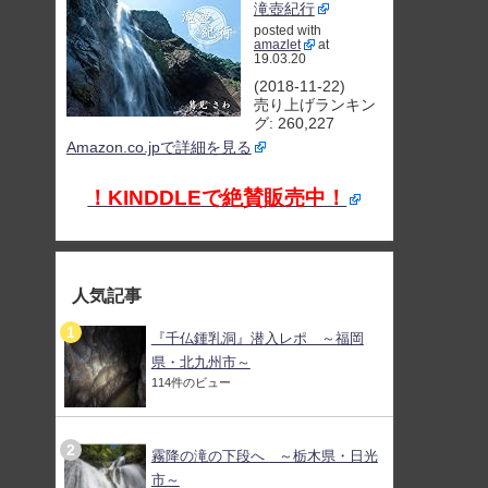
滝壺紀行
posted with
amazlet
at
19.03.20
(2018-11-22)
売り上げランキン
グ: 260,227
Amazon.co.jpで詳細を見る
！KINDDLEで絶賛販売中！
人気記事
『千仏鍾乳洞』潜入レポ ～福岡
県・北九州市～
114件のビュー
霧降の滝の下段へ ～栃木県・日光
市～