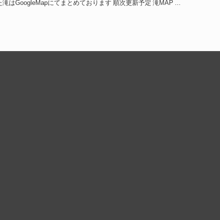
今まで訪瀑した滝はGoogleMapにてまとめております 順次更新予定 滝MAP ...