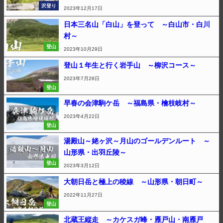
沢登り
2023年12月17日
日本三名山「白山」を登って ～白山市・白川
村～
登山
2023年10月29日
登山１年生と行く岩手山 ～柳沢コース～
2023年7月28日
登山
早春の会津駒ケ岳 ～福島県・檜枝岐村～
2023年4月22日
登山
湯殿山～姥ヶ沢～月山のゴールデンルート ～
山形県・出羽丘陵～
登山
2023年3月12日
大朝日岳と極上の稜線 ～山形県・朝日町～
2022年11月27日
登山
北蔵王縦走 ～カケスガ峰・雁戸山・南雁戸