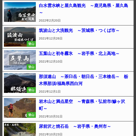
白水雲水峡と屋久島観光 ～鹿児島県・屋久島
～
写真
2022年2月20日
筑波山と大洗観光 ～茨城県・つくば市～
2021年12月26日
登山
五葉山と初冬霧氷 ～岩手県・北上高地～
2021年12月10日
登山
那須連山 ～茶臼岳・朝日岳・三本槍岳～ 栃
木県那須/福島県西白河
登山
2021年12月1日
岩木山と満点星空 ～青森県・弘前市/鰺ヶ沢
町～
登山
2021年10月31日
尿前沢と焼石岳 ～岩手県・奥州市～
2021年10月23日