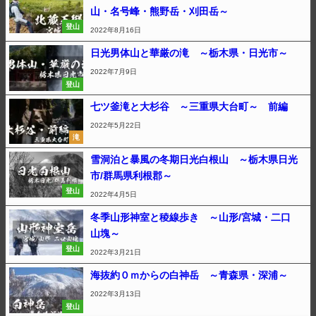
山・名号峰・熊野岳・刈田岳～
登山
2022年8月16日
日光男体山と華厳の滝 ～栃木県・日光市～
2022年7月9日
登山
七ツ釜滝と大杉谷 ～三重県大台町～ 前編
2022年5月22日
滝
雪洞泊と暴風の冬期日光白根山 ～栃木県日光
市/群馬県利根郡～
登山
2022年4月5日
冬季山形神室と稜線歩き ～山形/宮城・二口
山塊～
登山
2022年3月21日
海抜約０ｍからの白神岳 ～青森県・深浦～
2022年3月13日
登山