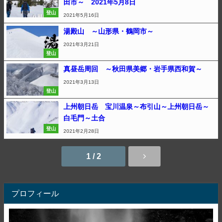
田市～ 2021年5月8日
登山
2021年5月16日
湯殿山 ～山形県・鶴岡市～
2021年3月21日
登山
真昼岳周回 ～秋田県美郷・岩手県西和賀～
2021年3月13日
登山
上州朝日岳 宝川温泉～布引山～上州朝日岳～
白毛門～土合
登山
2021年2月28日
1 / 2
プロフィール