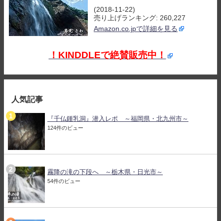
(2018-11-22)
売り上げランキング: 260,227
Amazon.co.jpで詳細を見る
！KINDDLEで絶賛販売中！
人気記事
『千仏鍾乳洞』潜入レポ ～福岡県・北九州市～
124件のビュー
霧降の滝の下段へ ～栃木県・日光市～
54件のビュー