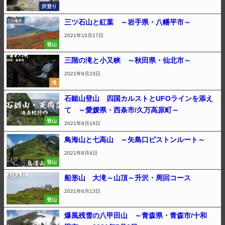
沢登り
三ツ石山と紅葉 ～岩手県・八幡平市～
2021年10月17日
登山
三階の滝と小又峡 ～秋田県・仙北市～
2021年9月23日
滝
石鎚山登山 四国カルストとUFOラインを添え
て ～愛媛県・西条市/久万高原町～
登山
2021年8月16日
鳥海山と七高山 ～矢島口ピストンルート～
2021年8月4日
登山
船形山 大滝～山頂～升沢・周回コース
2021年6月13日
登山
爆風残雪の八甲田山 ～青森県・青森市/十和