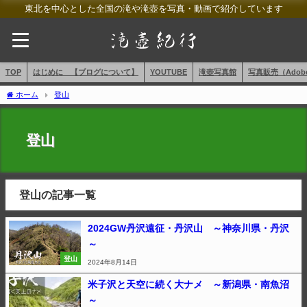
東北を中心とした全国の滝や滝壺を写真・動画で紹介しています
TOP
はじめに 【ブログについて】
YOUTUBE
滝壺写真館
写真販売（AdobeS
ホーム
登山
登山
登山の記事一覧
2024GW丹沢遠征・丹沢山 ～神奈川県・丹沢
～
登山
2024年8月14日
米子沢と天空に続く大ナメ ～新潟県・南魚沼
～