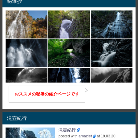
秘瀑抄
おススメの秘瀑の紹介ページです
滝壺紀行
滝壺紀行
posted with
amazlet
at 19.03.20