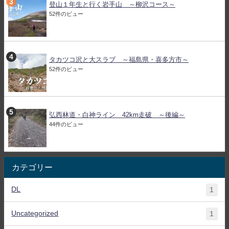
登山１年生と行く岩手山 ～柳沢コース～
52件のビュー
タカツコ沢と大スラブ ～福島県・喜多方市～
52件のビュー
弘西林道・白神ライン 42km走破 ～後編～
44件のビュー
カテゴリー
DL
1
Uncategorized
1