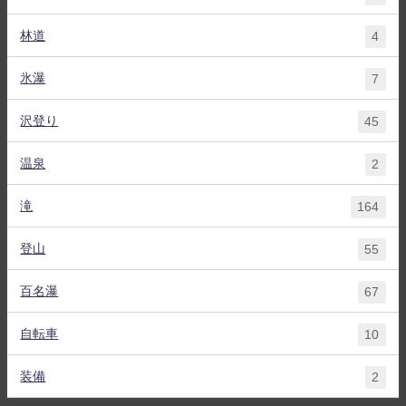
林道
4
氷瀑
7
沢登り
45
温泉
2
滝
164
登山
55
百名瀑
67
自転車
10
装備
2