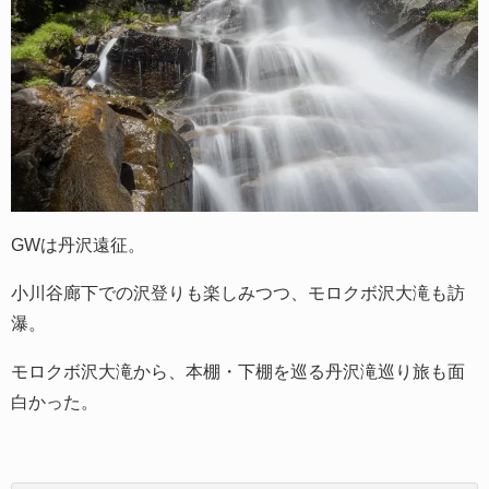
GWは丹沢遠征。
小川谷廊下での沢登りも楽しみつつ、モロクボ沢大滝も訪
瀑。
モロクボ沢大滝から、本棚・下棚を巡る丹沢滝巡り旅も面
白かった。