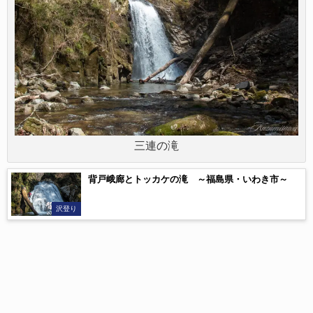
三連の滝
背戸峨廊とトッカケの滝 ～福島県・いわき市～
沢登り