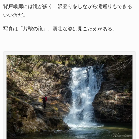
背戸峨廊には滝が多く、沢登りをしながら滝巡りもできる
いい沢だ。
写真は「片鞍の滝」、勇壮な姿は見ごたえがある。