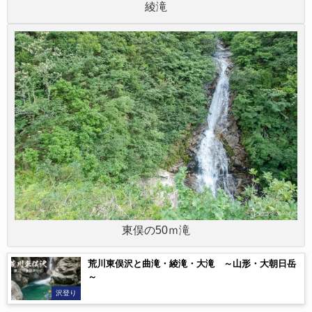
綾滝
東俣の50ｍ滝
荒川東俣沢と曲滝・綾滝・大滝 ～山形・大朝日岳
～
沢登り