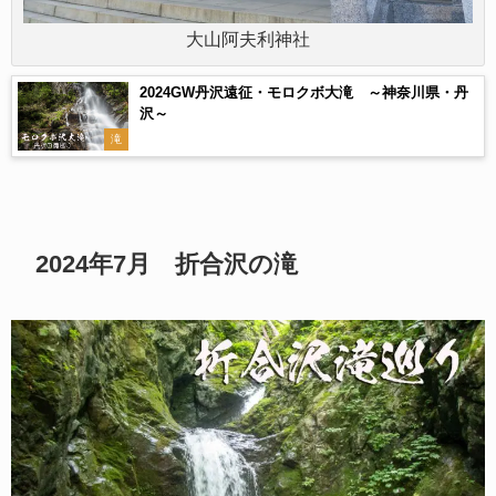
大山阿夫利神社
2024GW丹沢遠征・モロクボ大滝 ～神奈川県・丹
沢～
滝
2024年7月 折合沢の滝