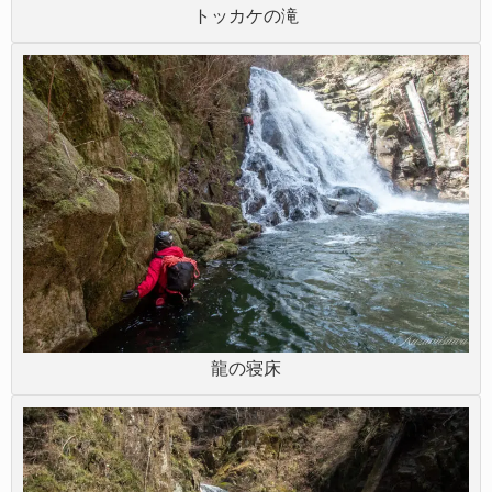
トッカケの滝
龍の寝床