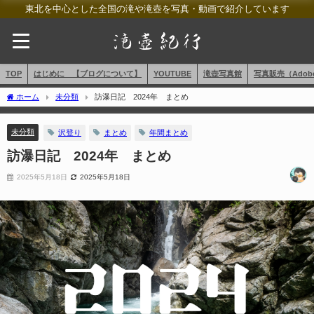
東北を中心とした全国の滝や滝壺を写真・動画で紹介しています
TOP
はじめに 【ブログについて】
YOUTUBE
滝壺写真館
写真販売（AdobeS
ホーム
未分類
訪瀑日記 2024年 まとめ
未分類
沢登り
まとめ
年間まとめ
訪瀑日記 2024年 まとめ
2025年5月18日
2025年5月18日