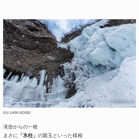
f/10 1/400 ISO500
滝壺からの一枚
まさに
「氷柱」
の親玉といった様相