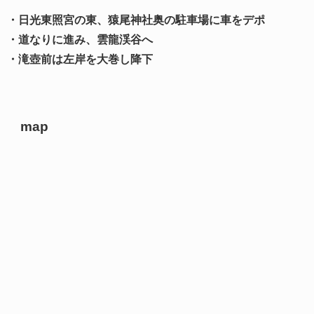
・日光東照宮の東、猿尾神社奥の駐車場に車をデポ
・道なりに進み、雲龍渓谷へ
・滝壺前は左岸を大巻し降下
map