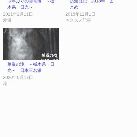
３年ぶりの雲竜瀑 ～栃
訪瀑日記 2018年 ま
木県・日光～
とめ
2021年2月11日
2018年12月1日
氷瀑
おススメ記事
華厳の滝 ～栃木県・日
光～ 日本三名瀑
2020年5月17日
滝