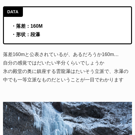
DATA
・落差：160M
・形状：段瀑
落差160mと公表されているが、あるだろうか160m…
自分の感覚ではだいたい半分くらいでしょうか
氷の殿堂の奥に鎮座する雲龍瀑はたいそう立派で、氷瀑の
中でも一等立派なものだということが一目でわかります