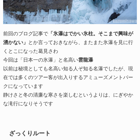
前回のブログ記事で
「氷瀑はでかい氷柱。そこまで興味が
湧かない」
とか言っておきながら、またまた氷瀑を見に行
くとこになった葛見さわ
今回は「日本一の氷瀑」と名高い
雲龍瀑
以前は秘境としても名高い知る人ぞ知る名瀑でしたが、現
在では多くのツアー客が出入りするアミューズメントパー
クになっています
静けさと冬の清廉な寒さを楽しむというよりは、にぎやか
な滝行になりそうです
ざっくりルート