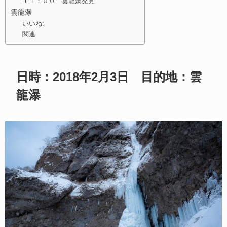
１１：００ 雲龍瀑発見
雲龍瀑
いいね:
関連
日時：2018年2月3日 目的地：雲
龍瀑