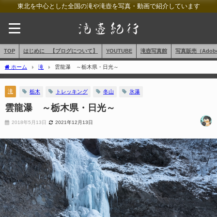
東北を中心とした全国の滝や滝壺を写真・動画で紹介しています
TOP
はじめに 【ブログについて】
YOUTUBE
滝壺写真館
写真販売（AdobeS
ホーム
滝
雲龍瀑 ～栃木県・日光～
滝
栃木
トレッキング
冬山
氷瀑
雲龍瀑 ～栃木県・日光～
2018年5月13日
2021年12月13日