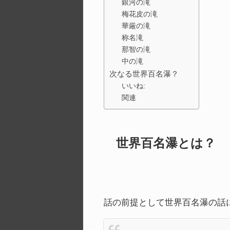
銀河の滝
梅花皮の滝
華厳の滝
称名滝
那智の滝
中の滝
次なる世界百名瀑？
いいね:
関連
世界百名瀑とは？
話の前提として世界百名瀑の話