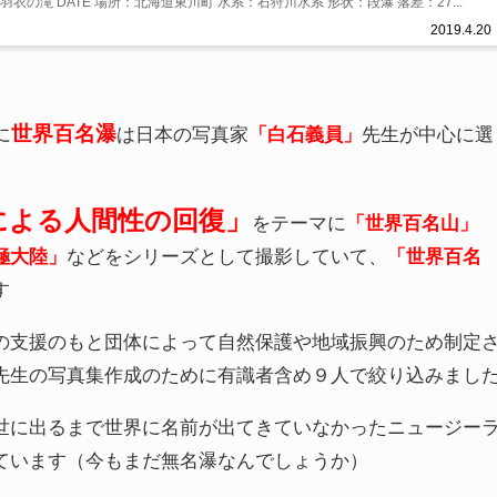
海道の百名瀑 羽衣の滝 DATE 場所：北海道東川町 水系：石狩川水系 形状：段瀑 落差：27...
2019.4.20
世界百名瀑
に
は日本の写真家
「白石義員」
先生が中心に選
による人間性の回復」
をテーマに
「世界百名山」
極大陸」
などをシリーズとして撮影していて、
「世界百名
す
の支援のもと団体によって自然保護や地域振興のため制定
先生の写真集作成のために有識者含め９人で絞り込みまし
世に出るまで世界に名前が出てきていなかったニュージー
ています（今もまだ無名瀑なんでしょうか）