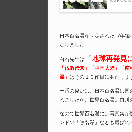
日本百名瀑が制定された17年後
定しました
「地球再発見
白石先生は
「仏教伝来」「中国大陸」「南
瀑」
はその１０作目にあたりま
一番の違いは、日本百名瀑は国
れましたが、世界百名瀑は白川
なので世界百名瀑には写真集が
ンドの「無名瀑」なども選ばれ