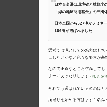
日本百名瀑は環境省と林野庁
「緑の地球防衛基金」の三団体
日本全国から527滝がノミネ
100滝が選ばれました
選考では滝としての魅力はもち
ュしたいかなど色々な要素が基
なので正直なところ訪瀑しても
まーにあったりします
（私はまだ百
それでも選ばれている滝のほと
滝巡りを始める方はまず百名瀑