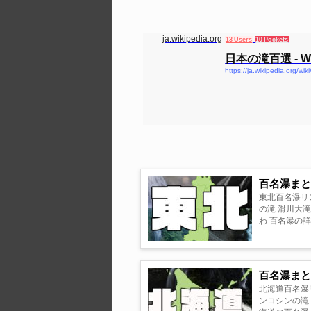
ja.wikipedia.org
13 Users
10 Pockets
日本の滝百選 - Wik
https://ja.wikipedia.org
百名瀑ま
東北百名瀑リス
の滝 滑川大滝 白糸の
百名瀑ま
北海道百名瀑リ
ンコシンの滝 MAP ・百名瀑早わかりMAP 葛見さわ 百名瀑の詳しい位置関係はこちらで！！ 