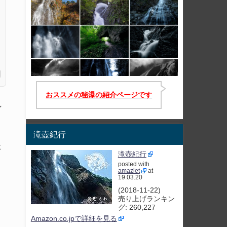
おススメの秘瀑の紹介ページです
シ
滝壺紀行
た
滝壺紀行
posted with
amazlet
at
19.03.20
(2018-11-22)
売り上げランキン
グ: 260,227
Amazon.co.jpで詳細を見る