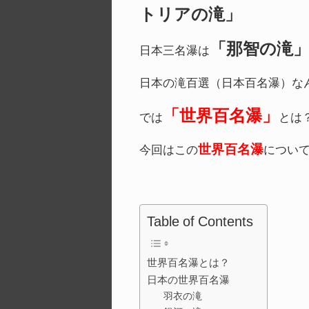
トリアの滝」
「那智の滝
日本三名瀑は
日本の滝百選（日本百名瀑）な
「世界百名瀑」
では
とは
世界百名瀑
今回はこの
につい
Table of Contents
世界百名瀑とは？
日本の世界百名瀑
羽衣の滝