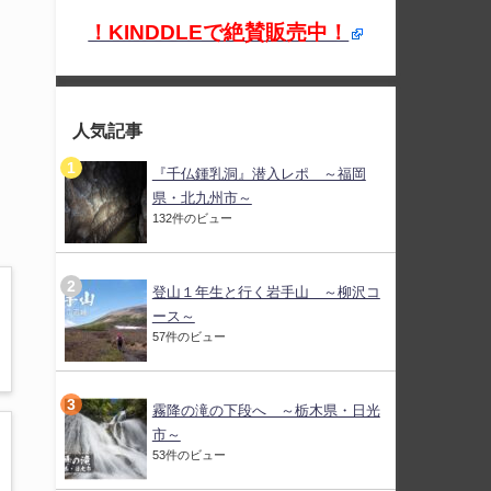
！KINDDLEで絶賛販売中！
人気記事
『千仏鍾乳洞』潜入レポ ～福岡
県・北九州市～
132件のビュー
登山１年生と行く岩手山 ～柳沢コ
ース～
57件のビュー
霧降の滝の下段へ ～栃木県・日光
市～
53件のビュー