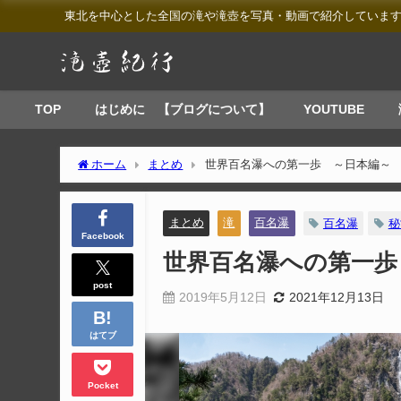
東北を中心とした全国の滝や滝壺を写真・動画で紹介していま
TOP
はじめに 【ブログについて】
YOUTUBE
ホーム
まとめ
世界百名瀑への第一歩 ～日本編～
まとめ
滝
百名瀑
百名瀑
秘
Facebook
世界百名瀑への第一歩
post
2019年5月12日
2021年12月13日
はてブ
Pocket