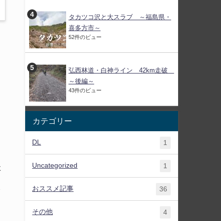
タカツコ沢と大スラブ ～福島県・
喜多方市～
52件のビュー
弘西林道・白神ライン 42km走破
～後編～
43件のビュー
カテゴリー
DL
1
さ
Uncategorized
た
1
おススメ記事
ラ
36
その他
4