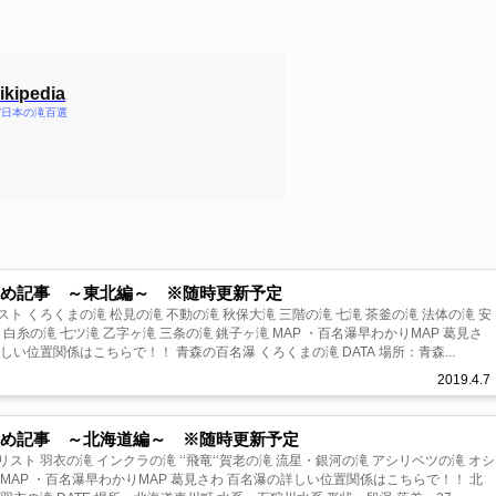
ipedia
/wiki/日本の滝百選
とめ記事 ～東北編～ ※随時更新予定
ト くろくまの滝 松見の滝 不動の滝 秋保大滝 三階の滝 七滝 茶釜の滝 法体の滝 安
滝 七ツ滝 乙字ヶ滝 三条の滝 銚子ヶ滝 MAP ・百名瀑早わかりMAP 葛見さ
わ 百名瀑の詳しい位置関係はこちらで！！ 青森の百名瀑 くろくまの滝 DATA 場所：青森...
2019.4.7
とめ記事 ～北海道編～ ※随時更新予定
スト 羽衣の滝 インクラの滝 ‘‘飛竜‘‘賀老の滝 流星・銀河の滝 アシリベツの滝 オシ
北