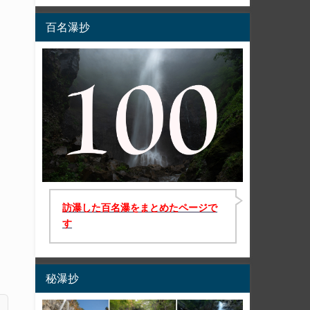
百名瀑抄
訪瀑した百名瀑をまとめたページで
す
秘瀑抄