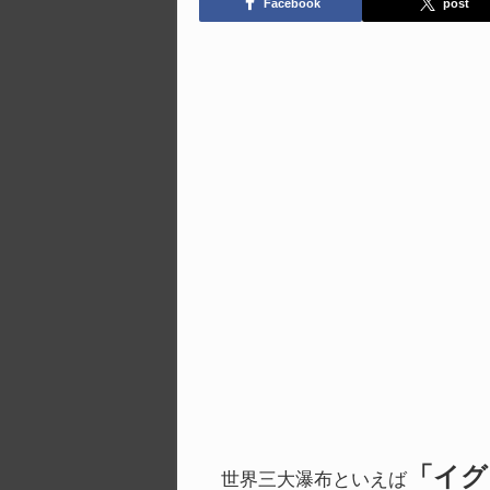
Facebook
post
「イグ
世界三大瀑布といえば