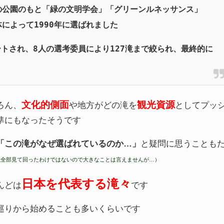
の公園のもと「緑の文明学会」「グリーンルネッサンス」
によって1990年に選ばれました
ートされ、8人の選考委員により127滝まで絞られ、最終的に
文化的側面
観光資源
ろん、
や地方がどの滝を
としてプッ
準にもなったそうです
「この滝がなぜ選ばれているのか…」
と疑問に思うことも
滝全部見て回ったわけではないので大きなことは言えませんが…）
日本を代表する滝々
んどは
です
巡りから始めることも多いくらいです