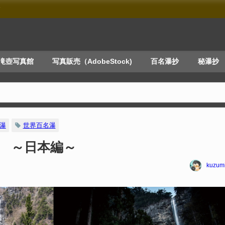
す
滝壺写真館
写真販売（AdobeStock)
百名瀑抄
秘瀑抄
瀑
世界百名瀑
 ～日本編～
kuzum