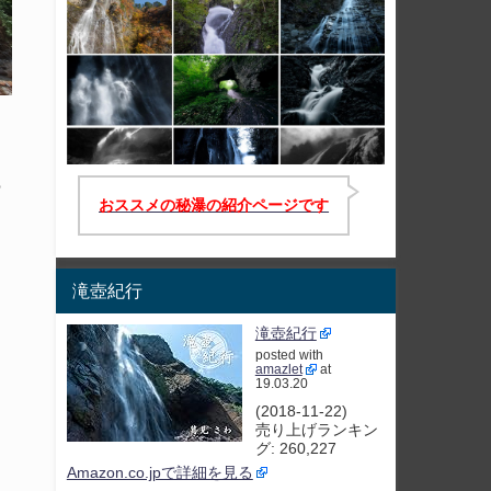
も
おススメの秘瀑の紹介ページです
滝壺紀行
滝壺紀行
posted with
amazlet
at
19.03.20
(2018-11-22)
売り上げランキン
グ: 260,227
ま
Amazon.co.jpで詳細を見る