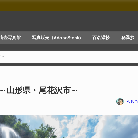
す
滝壺写真館
写真販売（AdobeStock)
百名瀑抄
秘瀑抄
市～
～山形県・尾花沢市～
kuzum