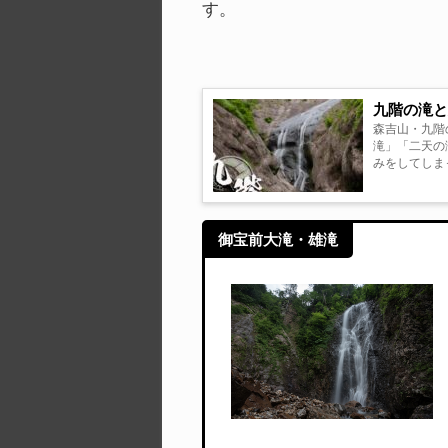
す。
九階の滝
森吉山・九階の滝 滝巡りを始めた時にいつか訪瀑したいと思っていた滝
滝」「二天の
みをしてしま
階の滝、興味あ
御宝前大滝・雄滝