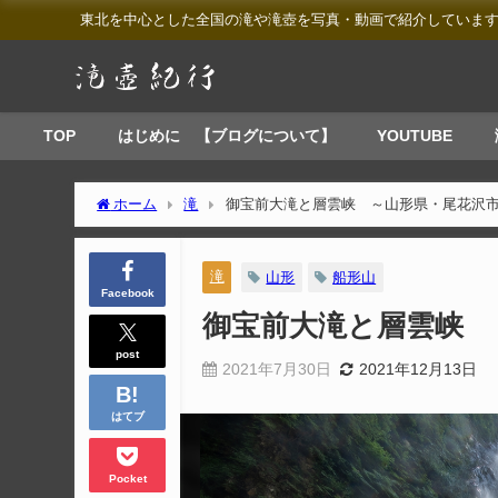
東北を中心とした全国の滝や滝壺を写真・動画で紹介していま
TOP
はじめに 【ブログについて】
YOUTUBE
ホーム
滝
御宝前大滝と層雲峡 ～山形県・尾花沢
滝
山形
船形山
Facebook
御宝前大滝と層雲峡 
post
2021年7月30日
2021年12月13日
はてブ
Pocket