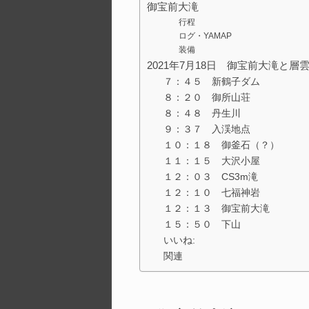
御宝前大滝
行程
ログ・YAMAP
装備
2021年7月18日 御宝前大滝と層
７：４５ 新鶴子ダム
８：２０ 御所山荘
８：４８ 丹生川
９：３７ 入渓地点
１０：１８ 御釜石（？）
１１：１５ 大沢小屋
１２：０３ CS3m滝
１２：１０ 七福神岩
１２：１３ 御宝前大滝
１５：５０ 下山
いいね:
関連