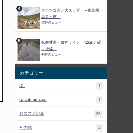
タカツコ沢と大スラブ ～福島県・
喜多方市～
52件のビュー
弘西林道・白神ライン 42km走破
～後編～
44件のビュー
カテゴリー
DL
1
Uncategorized
1
おススメ記事
36
その他
4