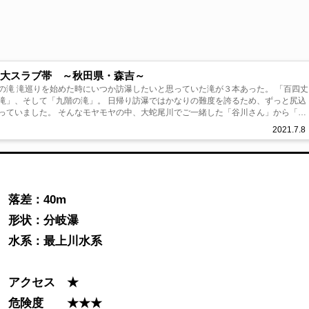
と大スラブ帯 ～秋田県・森吉～
が３本あった。 「百四丈
滝」、そして「九階の滝」。 日帰り訪瀑ではかなりの難度を誇るため、ずっと尻込
っていました。 そんなモヤモヤの中、大蛇尾川でご一緒した「谷川さん」から「九
ります」と言って...
2021.7.8
落差：40m
形状：分岐瀑
水系：最上川水系
アクセス ★
危険度 ★★★