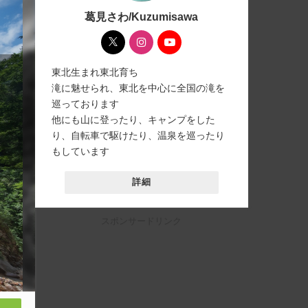
葛見さわ/Kuzumisawa
東北生まれ東北育ち
滝に魅せられ、東北を中心に全国の滝を
巡っております
他にも山に登ったり、キャンプをした
り、自転車で駆けたり、温泉を巡ったり
もしています
詳細
スポンサードリンク