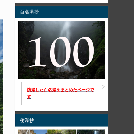
百名瀑抄
訪瀑した百名瀑をまとめたページで
す
秘瀑抄