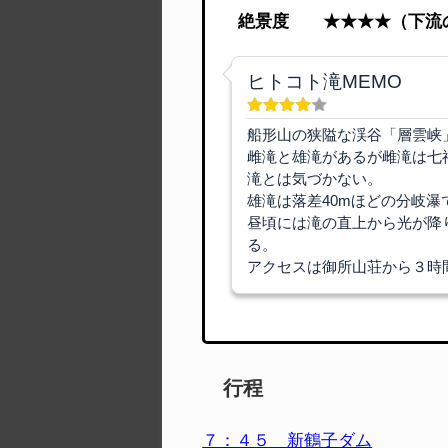
絶景度 ★★★★（下流の
ヒトコト滝MEMO
船形山の狭隘な渓谷「層雲峡
雌滝と雄滝があるが雌滝は七
滝とは気づかない。
雄滝は落差40mほどの分岐
昼頃には滝の直上から光が降
る。
アクセスは御所山荘から３時
行程
７：４５ 新鶴子ダム