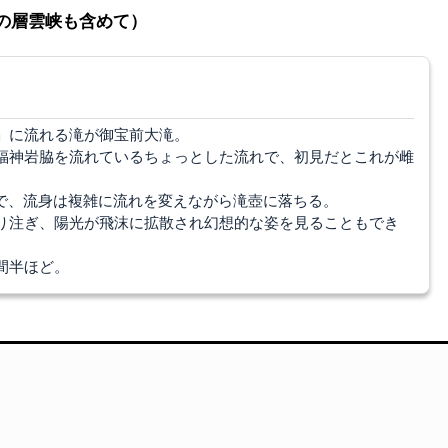
層雲峡も含めて）
」に流れる滝が御宝前大滝。
福神岩脇を流れているちょっとした流れで、初見だとこれが雌
瀑で、流身は複雑に流れを変えながら滝壺に落ちる。
り注ぎ、陽光が飛沫に拡散され幻想的な姿を見ることもでき
間半ほど。