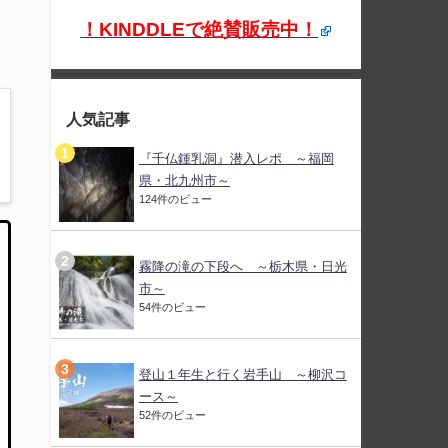
！KINDDLEで絶賛販売中！
人気記事
『千仏鍾乳洞』潜入レポ ～福岡
県・北九州市～
124件のビュー
霧降の滝の下段へ ～栃木県・日光
市～
54件のビュー
登山１年生と行く岩手山 ～柳沢コ
ース～
52件のビュー