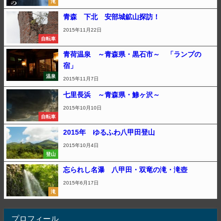
滝
青森 下北 安部城鉱山探訪！
2015年11月22日
自転車
青荷温泉 ～青森県・黒石市～ 「ランプの
宿」
温泉
2015年11月7日
七里長浜 ～青森県・鯵ヶ沢～
2015年10月10日
自転車
2015年 ゆるふわ八甲田登山
2015年10月4日
登山
忘られし名瀑 八甲田・双竜の滝・滝壺
2015年6月17日
滝
プロフィール