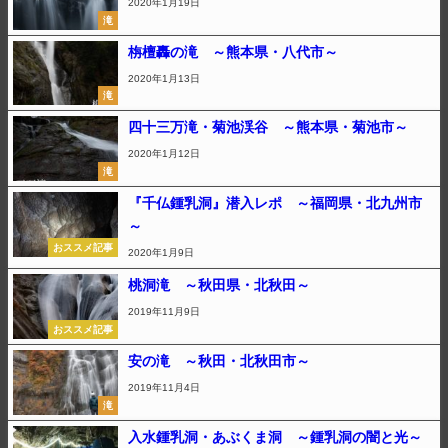
2020年1月19日
滝
栴檀轟の滝 ～熊本県・八代市～
2020年1月13日
滝
四十三万滝・菊池渓谷 ～熊本県・菊池市～
2020年1月12日
滝
『千仏鍾乳洞』潜入レポ ～福岡県・北九州市
～
おススメ記事
2020年1月9日
桃洞滝 ～秋田県・北秋田～
2019年11月9日
おススメ記事
安の滝 ～秋田・北秋田市～
2019年11月4日
滝
入水鍾乳洞・あぶくま洞 ～鍾乳洞の闇と光～