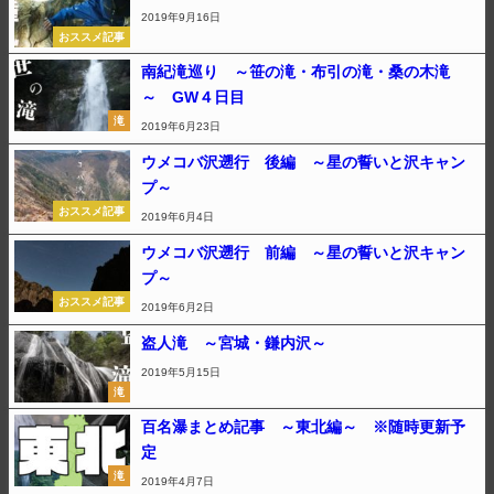
2019年9月16日
おススメ記事
南紀滝巡り ～笹の滝・布引の滝・桑の木滝
～ GW４日目
滝
2019年6月23日
ウメコバ沢遡行 後編 ～星の誓いと沢キャン
プ～
おススメ記事
2019年6月4日
ウメコバ沢遡行 前編 ～星の誓いと沢キャン
プ～
おススメ記事
2019年6月2日
盗人滝 ～宮城・鎌内沢～
2019年5月15日
滝
百名瀑まとめ記事 ～東北編～ ※随時更新予
定
滝
2019年4月7日