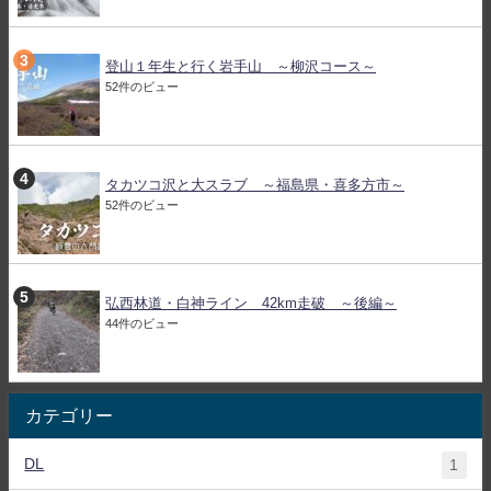
登山１年生と行く岩手山 ～柳沢コース～
52件のビュー
タカツコ沢と大スラブ ～福島県・喜多方市～
52件のビュー
弘西林道・白神ライン 42km走破 ～後編～
44件のビュー
カテゴリー
DL
1