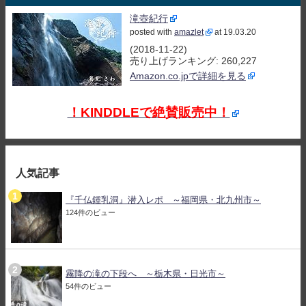
滝壺紀行
posted with
amazlet
at 19.03.20
(2018-11-22)
売り上げランキング: 260,227
Amazon.co.jpで詳細を見る
！KINDDLEで絶賛販売中！
人気記事
『千仏鍾乳洞』潜入レポ ～福岡県・北九州市～
124件のビュー
霧降の滝の下段へ ～栃木県・日光市～
54件のビュー