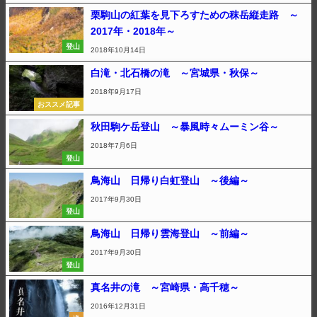
栗駒山の紅葉を見下ろすための秣岳縦走路 ～
2017年・2018年～
登山
2018年10月14日
白滝・北石橋の滝 ～宮城県・秋保～
2018年9月17日
おススメ記事
秋田駒ケ岳登山 ～暴風時々ムーミン谷～
2018年7月6日
登山
鳥海山 日帰り白虹登山 ～後編～
2017年9月30日
登山
鳥海山 日帰り雲海登山 ～前編～
2017年9月30日
登山
真名井の滝 ～宮崎県・高千穂～
2016年12月31日