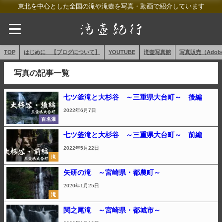
東北を中心とした全国の滝や滝壺を写真・動画で紹介しています
TOP
はじめに 【ブログについて】
YOUTUBE
滝壺写真館
写真販売（AdobeS
写真の記事一覧
七ツ釜滝と大杉谷 ～三重県大台町～ 後編
2022年6月7日
百名瀑
七ツ釜滝と大杉谷 ～三重県大台町～ 前編
2022年5月22日
滝
矢研の滝 ～宮崎県・都農町～
2020年1月25日
滝
関之尾滝 ～宮崎県・都城市～