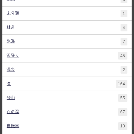
未分類
1
林道
4
氷瀑
7
沢登り
45
温泉
2
滝
164
登山
55
百名瀑
67
自転車
10