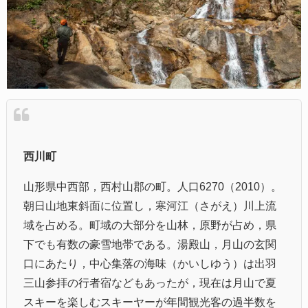
西川町
山形県中西部，西村山郡の町。人口6270（2010）。
朝日山地東斜面に位置し，寒河江（さがえ）川上流
域を占める。町域の大部分を山林，原野が占め，県
下でも有数の豪雪地帯である。湯殿山，月山の玄関
口にあたり，中心集落の海味（かいしゆう）は出羽
三山参拝の行者宿などもあったが，現在は月山で夏
スキーを楽しむスキーヤーが年間観光客の過半数を