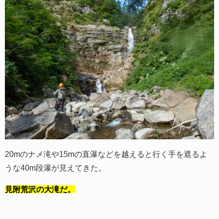
20mのナメ滝や15mの直瀑などを越えると行く手を遮るよ
うな40m段瀑が見えてきた。
見附荒沢の大滝だ。