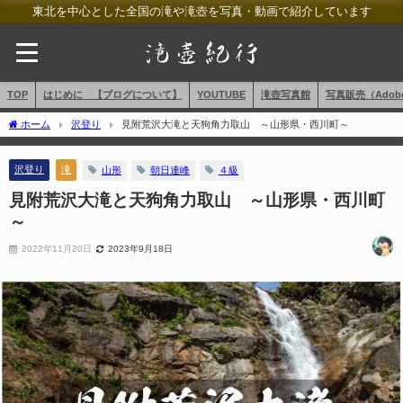
東北を中心とした全国の滝や滝壺を写真・動画で紹介しています
TOP
はじめに 【ブログについて】
YOUTUBE
滝壺写真館
写真販売（AdobeS
ホーム
沢登り
見附荒沢大滝と天狗角力取山 ～山形県・西川町～
沢登り
滝
山形
朝日連峰
４級
見附荒沢大滝と天狗角力取山 ～山形県・西川町
～
2022年11月20日
2023年9月18日