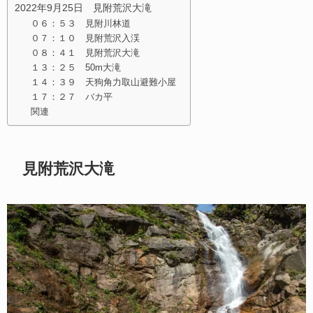
2022年9月25日 見附荒沢大滝
０６：５３ 見附川林道
０７：１０ 見附荒沢入渓
０８：４１ 見附荒沢大滝
１３：２５ 50m大滝
１４：３９ 天狗角力取山避難小屋
１７：２７ バカ平
関連
見附荒沢大滝