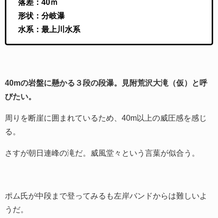
落差：40ｍ
形状：分岐瀑
水系：最上川水系
40mの岩盤に懸かる３段の段瀑。見附荒沢大滝（仮）と呼
びたい。
周りを断崖に囲まれているため、40m以上の威圧感を感じ
る。
さすが朝日連峰の滝だ。威風堂々という言葉が似合う。
ポム氏が中段まで登ってみるも左岸バンドからは難しいよ
うだ。