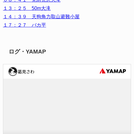
１３：２５ 50m大滝
１４：３９ 天狗角力取山避難小屋
１７：２７ バカ平
ログ・YAMAP