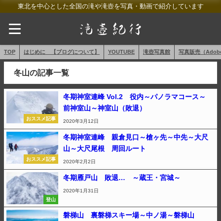
東北を中心とした全国の滝や滝壺を写真・動画で紹介しています
TOP
はじめに 【ブログについて】
YOUTUBE
滝壺写真館
写真販売（AdobeS
冬山の記事一覧
冬期神室連峰 Vol.2 役内～パノラマコース～
前神室山～神室山（敗退）
おススメ記事
2020年3月12日
冬期神室連峰 親倉見口～槍ヶ先～中先～大尺
山～大尺尾根 周回ルート
おススメ記事
2020年2月2日
冬期雁戸山 敗退… ～蔵王・宮城～
2020年1月31日
登山
磐梯山 裏磐梯スキー場～中ノ湯～磐梯山