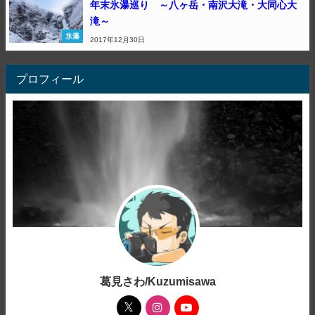
年末氷瀑巡り ～八ヶ岳・南沢大滝・大同心大
滝～
氷瀑
2017年12月30日
プロフィール
葛見さわ/Kuzumisawa