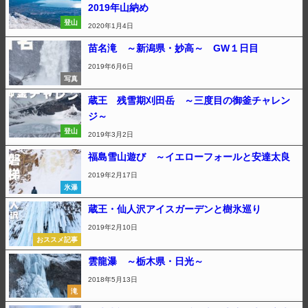
2019年山納め
登山
2020年1月4日
苗名滝 ～新潟県・妙高～ GW１日目
2019年6月6日
写真
蔵王 残雪期刈田岳 ～三度目の御釜チャレン
ジ～
登山
2019年3月2日
福島雪山遊び ～イエローフォールと安達太良
2019年2月17日
氷瀑
蔵王・仙人沢アイスガーデンと樹氷巡り
2019年2月10日
おススメ記事
雲龍瀑 ～栃木県・日光～
2018年5月13日
滝