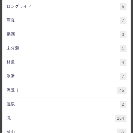
ロングライド
5
写真
7
動画
3
未分類
1
林道
4
氷瀑
7
沢登り
45
温泉
2
滝
164
登山
55