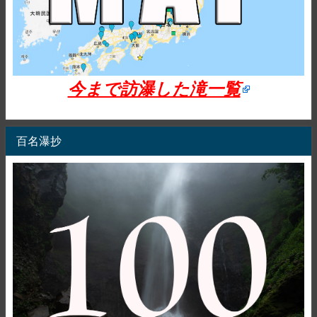
今まで訪瀑した滝一覧
百名瀑抄