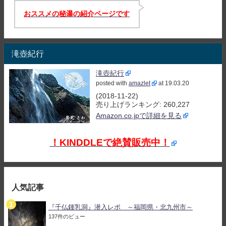
おススメの秘瀑の紹介ページです
滝壺紀行
滝壺紀行
posted with
amazlet
at 19.03.20
(2018-11-22)
売り上げランキング: 260,227
Amazon.co.jpで詳細を見る
！KINDDLEで絶賛販売中！
人気記事
『千仏鍾乳洞』潜入レポ ～福岡県・北九州市～
137件のビュー