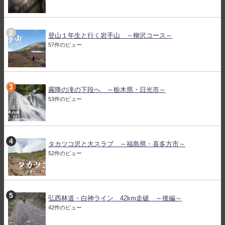
登山１年生と行く岩手山 ～柳沢コース～
57件のビュー
霧降の滝の下段へ ～栃木県・日光市～
53件のビュー
タカツコ沢と大スラブ ～福島県・喜多方市～
52件のビュー
弘西林道・白神ライン 42km走破 ～後編～
42件のビュー