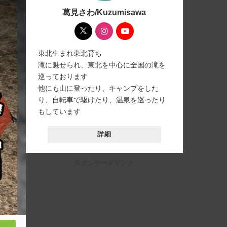
葛見さわ/Kuzumisawa
東北生まれ東北育ち
滝に魅せられ、東北を中心に全国の滝を
巡っております
他にも山に登ったり、キャンプをした
り、自転車で駆けたり、温泉を巡ったり
もしています
詳細
スポンサードリンク