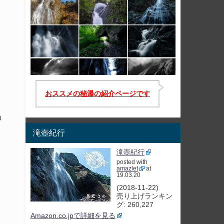
おススメの秘瀑の紹介ページです
の
滝壺紀行
滝壺紀行
posted with
amazlet
at
19.03.20
(2018-11-22)
売り上げランキン
グ: 260,227
Amazon.co.jpで詳細を見る