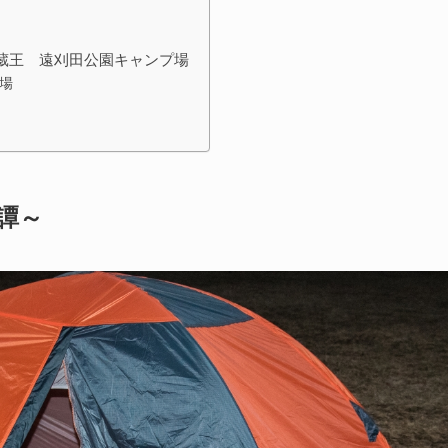
地：蔵王 遠刈田公園キャンプ場
場
譚～