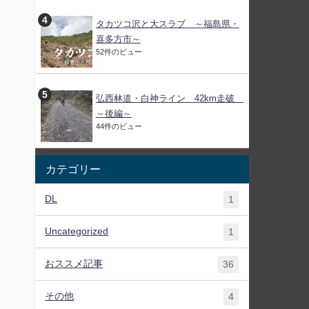
タカツコ沢と大スラブ ～福島県・
喜多方市～
52件のビュー
弘西林道・白神ライン 42km走破
～後編～
44件のビュー
カテゴリー
DL
1
Uncategorized
1
おススメ記事
36
その他
4