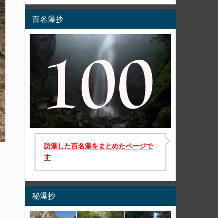
百名瀑抄
訪瀑した百名瀑をまとめたページで
す
秘瀑抄