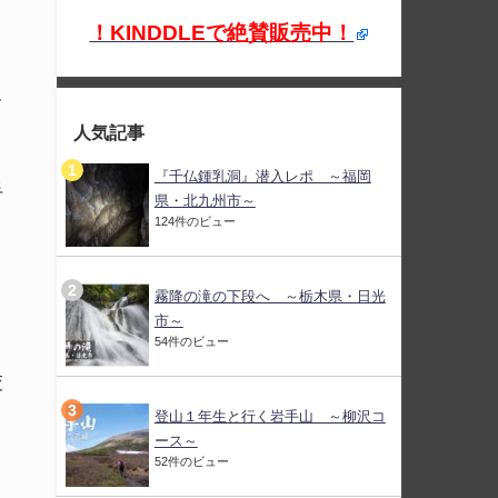
！KINDDLEで絶賛販売中！
て
人気記事
『千仏鍾乳洞』潜入レポ ～福岡
手
県・北九州市～
124件のビュー
霧降の滝の下段へ ～栃木県・日光
市～
54件のビュー
交
登山１年生と行く岩手山 ～柳沢コ
ース～
52件のビュー