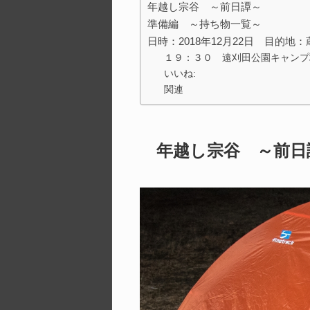
年越し宗谷 ～前日譚～
準備編 ～持ち物一覧～
日時：2018年12月22日 目的
１９：３０ 遠刈田公園キャンプ
いいね:
関連
年越し宗谷 ～前日