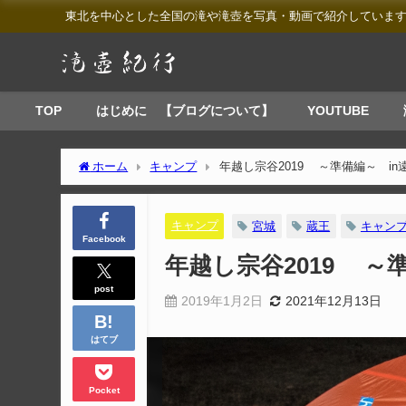
東北を中心とした全国の滝や滝壺を写真・動画で紹介していま
TOP
はじめに 【ブログについて】
YOUTUBE
ホーム
キャンプ
年越し宗谷2019 ～準備編～ in
キャンプ
宮城
蔵王
キャン
Facebook
年越し宗谷2019 ～
post
2019年1月2日
2021年12月13日
はてブ
Pocket