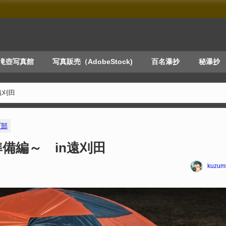
す
滝壺写真館
写真販売（AdobeStock)
百名瀑抄
秘瀑抄
遠刈田
プ部
準備編～ in遠刈田
kuzum