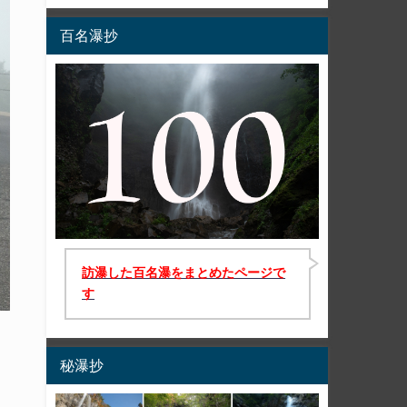
百名瀑抄
訪瀑した百名瀑をまとめたページで
す
秘瀑抄