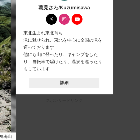
葛見さわ/Kuzumisawa
東北生まれ東北育ち
滝に魅せられ、東北を中心に全国の滝を
巡っております
他にも山に登ったり、キャンプをした
り、自転車で駆けたり、温泉を巡ったり
もしています
詳細
スポンサードリンク
鳥海山