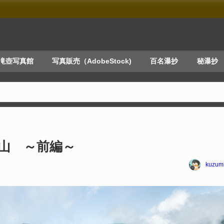
す
滝壺写真館
写真販売（AdobeStock)
百名瀑抄
秘瀑抄
山 ～前編～
kuzum