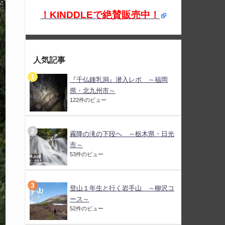
！KINDDLEで絶賛販売中！
人気記事
『千仏鍾乳洞』潜入レポ ～福岡
県・北九州市～
122件のビュー
霧降の滝の下段へ ～栃木県・日光
市～
53件のビュー
登山１年生と行く岩手山 ～柳沢コ
ース～
52件のビュー