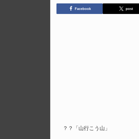
Facebook
post
？？「山行こう山」