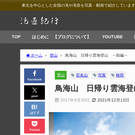
東北を中心とした全国の滝や滝壺を写真・動画で紹介していま
TOP
はじめに 【ブログについて】
YOUTUBE
ホーム
登山
鳥海山 日帰り雲海登山 ～前編～
登山
百名山
写真
秋田
Facebook
鳥海山 日帰り雲海登
post
2017年9月30日
2021年12月13日
はてブ
Pocket