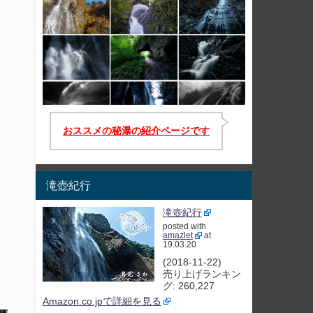
おススメの秘瀑の紹介ページです
滝壺紀行
滝壺紀行
posted with
amazlet
at
19.03.20
(2018-11-22)
売り上げランキン
グ: 260,227
Amazon.co.jpで詳細を見る