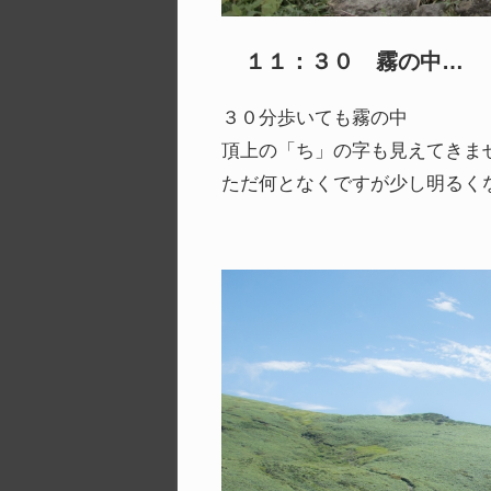
１１：３０ 霧の中…
３０分歩いても霧の中
頂上の「ち」の字も見えてきま
ただ何となくですが少し明るく