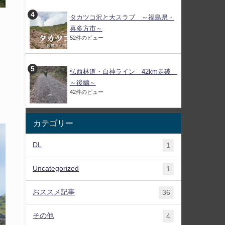
タカツコ沢と大スラブ ～福島県・
喜多方市～
52件のビュー
弘西林道・白神ライン 42km走破
～後編～
42件のビュー
カテゴリー
DL
1
Uncategorized
1
おススメ記事
36
その他
4