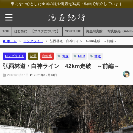
東北を中心とした全国の滝や滝壺を写真・動画で紹介しています
TOP
はじめに 【ブログについて】
YOUTUBE
滝壺写真館
写真販売（AdobeS
ホーム
ロングライド
弘西林道・白神ライン 42km走破 ～前編～
ロングライド
林道
自転車
青森
MTB
林道
弘西林道・白神ライン 42km走破 ～前編～
2018年1月15日
2021年12月13日