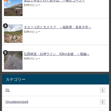
登山１年生と行く岩手山 ～柳沢コース～
52件のビュー
タカツコ沢と大スラブ ～福島県・喜多方市～
52件のビュー
弘西林道・白神ライン 42km走破 ～後編～
42件のビュー
カテゴリー
DL
1
Uncategorized
1