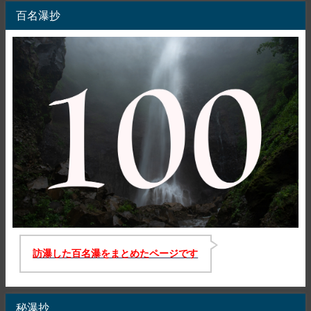
百名瀑抄
訪瀑した百名瀑をまとめたページです
秘瀑抄