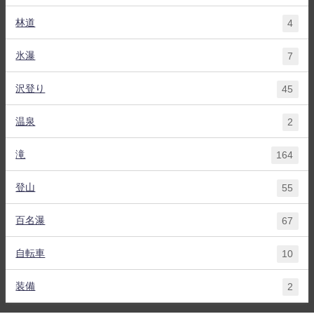
林道
4
氷瀑
7
沢登り
45
温泉
2
滝
164
登山
55
百名瀑
67
自転車
10
装備
2