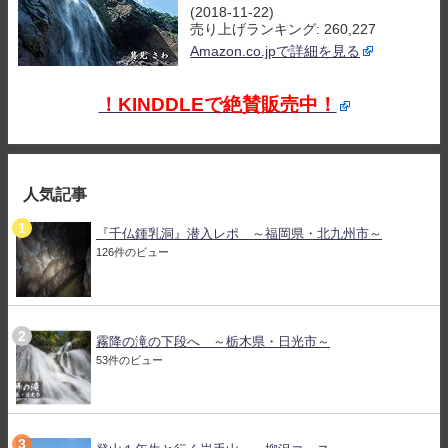
(2018-11-22)
売り上げランキング: 260,227
Amazon.co.jpで詳細を見る
！KINDDLEで絶賛販売中！
人気記事
『千仏鍾乳洞』潜入レポ ～福岡県・北九州市～
126件のビュー
霧降の滝の下段へ ～栃木県・日光市～
53件のビュー