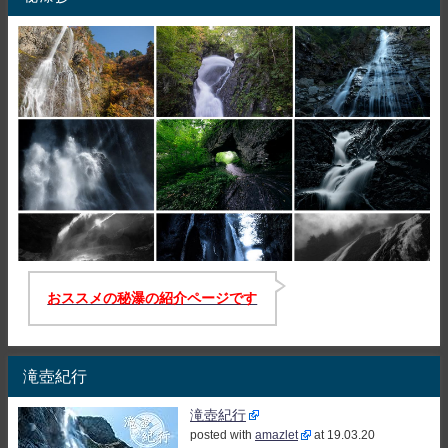
おススメの秘瀑の紹介ページです
滝壺紀行
滝壺紀行
posted with
amazlet
at 19.03.20