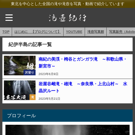
東北を中心とした全国の滝や滝壺を写真・動画で紹介しています
TOP
はじめに 【ブログについて】
YOUTUBE
滝壺写真館
写真販売（AdobeS
紀伊半島の記事一覧
南紀の美渓・栂谷とガンガラ滝 ～和歌山県・
新宮市～
沢登り
2023年6月9日
岩屋谷雌滝・雄滝 ～奈良県・上北山村～ 水
晶沢ルート
滝
2023年5月21日
プロフィール