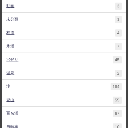
動画
3
未分類
1
林道
4
氷瀑
7
沢登り
45
温泉
2
滝
164
登山
55
百名瀑
67
自転車
10