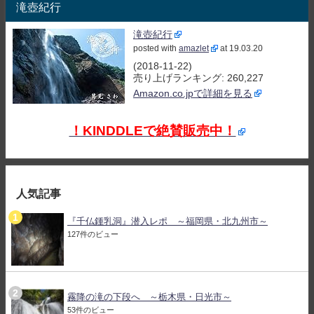
滝壺紀行
滝壺紀行
posted with
amazlet
at 19.03.20
(2018-11-22)
売り上げランキング: 260,227
Amazon.co.jpで詳細を見る
！KINDDLEで絶賛販売中！
人気記事
『千仏鍾乳洞』潜入レポ ～福岡県・北九州市～
127件のビュー
霧降の滝の下段へ ～栃木県・日光市～
53件のビュー