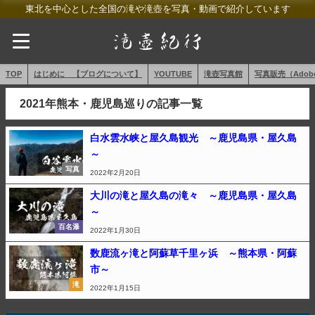
東北を中心とした全国の滝や滝壺を写真・動画で紹介しています
TOP
はじめに 【ブログについて】
YOUTUBE
滝壺写真館
写真販売（AdobeS
2021年熊本・鹿児島巡りの記事一覧
白水雲水峡と屋久島観光 ～鹿児島県・屋久島
～
写真
2022年2月20日
大川の滝と屋久島の滝々 ～鹿児島県・屋久島
～
百名瀑
2022年1月30日
数鹿流ヶ滝と阿蘇草千里ヶ浜 ～熊本県・阿蘇
市～
滝
2022年1月15日