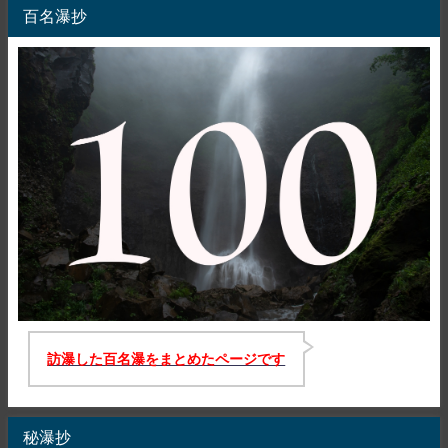
百名瀑抄
訪瀑した百名瀑をまとめたページです
秘瀑抄