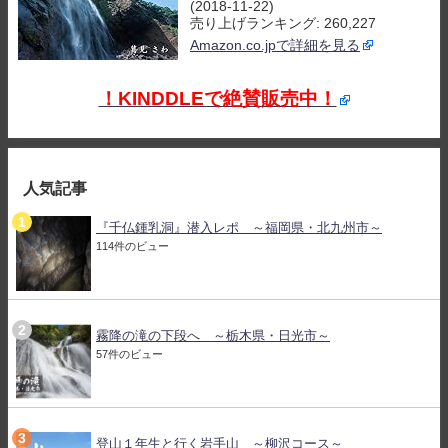
(2018-11-22)
売り上げランキング: 260,227
Amazon.co.jpで詳細を見る
！KINDDLEで絶賛販売中！
人気記事
『千仏鍾乳洞』潜入レポ ～福岡県・北九州市～
114件のビュー
霧降の滝の下段へ ～栃木県・日光市～
57件のビュー
登山１年生と行く岩手山 ～柳沢コース～