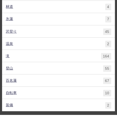
林道
4
氷瀑
7
沢登り
45
温泉
2
滝
164
登山
55
百名瀑
67
自転車
10
装備
2