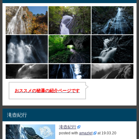
おススメの秘瀑の紹介ページです
滝壺紀行
滝壺紀行
posted with
amazlet
at 19.03.20