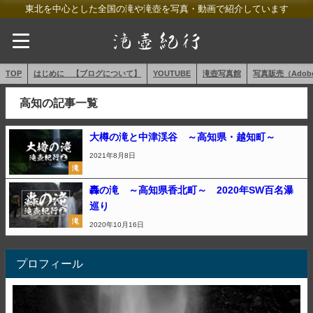
東北を中心とした全国の滝や滝壺を写真・動画で紹介しています
TOP
はじめに 【ブログについて】
YOUTUBE
滝壺写真館
写真販売（AdobeS
高知の記事一覧
大樽の滝と中津渓谷 ～高知県・越知町～
2021年8月8日
滝
轟の滝 ～高知県香北町～ 2020年SW百名瀑
巡り
滝
2020年10月16日
プロフィール