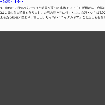
～台湾・十分～
は１日の自由時間を作り出し、台湾の滝を見に行くとこに 台湾といえば3,00
座以上もある山岳大国あり、富士山よりも高い「ニイタカヤマ」こと玉山も有名
数多くの大渓谷・沢・滝も有名...