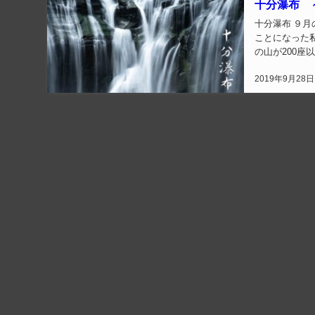
十分瀑布 
十分瀑布 ９月の３連休に２日休みをぶつけた結果が夢の５連休 ちょっくら所用があり台湾に飛ぶ
ことになった私
の山が200
います そして
2019年9月28日