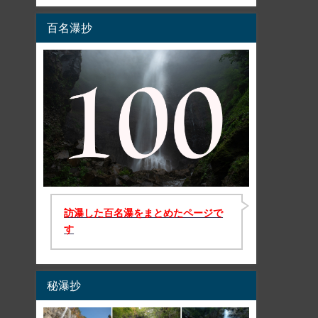
百名瀑抄
訪瀑した百名瀑をまとめたページで
す
秘瀑抄