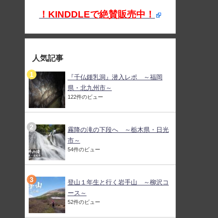
！KINDDLEで絶賛販売中！
人気記事
『千仏鍾乳洞』潜入レポ ～福岡
県・北九州市～
122件のビュー
霧降の滝の下段へ ～栃木県・日光
市～
54件のビュー
登山１年生と行く岩手山 ～柳沢コ
ース～
52件のビュー