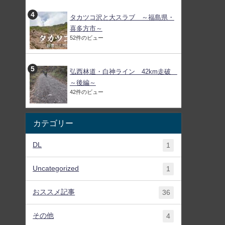
タカツコ沢と大スラブ ～福島県・
喜多方市～
52件のビュー
弘西林道・白神ライン 42km走破
～後編～
42件のビュー
カテゴリー
DL
1
Uncategorized
1
おススメ記事
36
その他
4