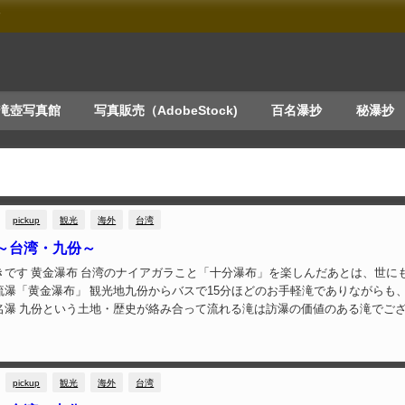
す
滝壺写真館
写真販売（AdobeStock)
百名瀑抄
秘瀑抄
pickup
観光
海外
台湾
～台湾・九份～
楽しんだあとは、世にも珍し
流瀑「黄金瀑布」 観光地九份からバスで15分ほどのお手軽滝でありながらも
名瀑 九份という土地・歴史が絡み合って流れる滝は訪瀑の価値のある滝でご
れる際には「黄金瀑布」にも是非寄っ...
pickup
観光
海外
台湾