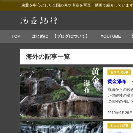
東北を中心とした全国の滝や滝壺を写真・動画で紹介していま
TOP
はじめに 【ブログについて】
YOUTUBE
海外の記事一覧
おススメ記事
黄金瀑布 
前編からの続きです 黄金瀑布 台湾のナイアガラこと「十分瀑布」を
い強酸性の潜
に個性の強い
した 九份に訪
2019年9月29日
おススメ記事