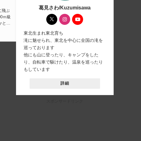
葛見さわ/Kuzumisawa
0ｍ級
かと思
東北生まれ東北育ち
滝に魅せられ、東北を中心に全国の滝を
巡っております
他にも山に登ったり、キャンプをした
り、自転車で駆けたり、温泉を巡ったり
もしています
詳細
スポンサードリンク