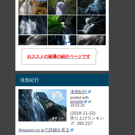
おススメの秘瀑の紹介ページです
滝壺紀行
滝壺紀行
posted with
amazlet
at
19.03.20
(2018-11-22)
売り上げランキン
グ: 260,227
Amazon.co.jpで詳細を見る