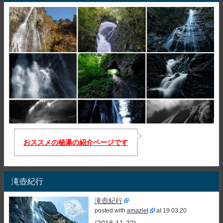
おススメの秘瀑の紹介ページです
滝壺紀行
滝壺紀行
posted with
amazlet
at 19.03.20