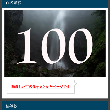
百名瀑抄
訪瀑した百名瀑をまとめたページです
秘瀑抄