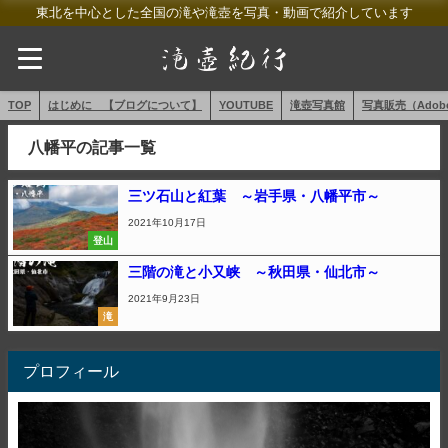
東北を中心とした全国の滝や滝壺を写真・動画で紹介しています
TOP
はじめに 【ブログについて】
YOUTUBE
滝壺写真館
写真販売（AdobeS
八幡平の記事一覧
三ツ石山と紅葉 ～岩手県・八幡平市～
2021年10月17日
登山
三階の滝と小又峡 ～秋田県・仙北市～
2021年9月23日
滝
プロフィール