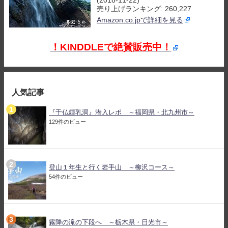
(2018-11-22)
売り上げランキング: 260,227
Amazon.co.jpで詳細を見る
！KINDDLEで絶賛販売中！
人気記事
『千仏鍾乳洞』潜入レポ ～福岡県・北九州市～
129件のビュー
登山１年生と行く岩手山 ～柳沢コース～
54件のビュー
霧降の滝の下段へ ～栃木県・日光市～