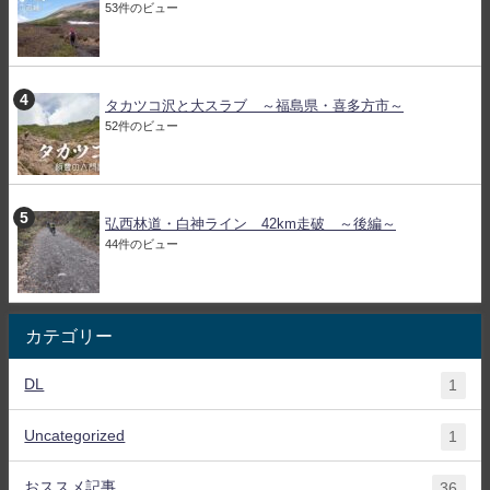
53件のビュー
タカツコ沢と大スラブ ～福島県・喜多方市～
52件のビュー
弘西林道・白神ライン 42km走破 ～後編～
44件のビュー
カテゴリー
DL
1
Uncategorized
1
おススメ記事
36