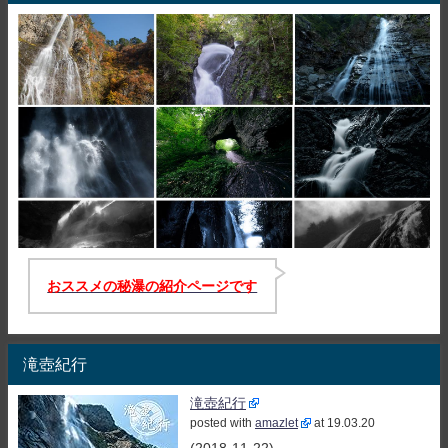
おススメの秘瀑の紹介ページです
滝壺紀行
滝壺紀行
posted with
amazlet
at 19.03.20