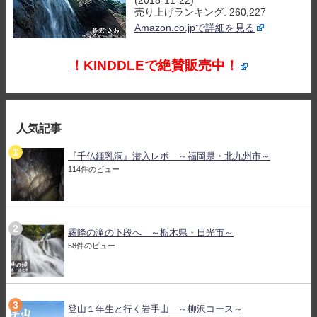
(2018-11-22)
売り上げランキング: 260,227
Amazon.co.jpで詳細を見る
！KINDDLEで絶賛販売中！
人気記事
『千仏鍾乳洞』潜入レポ ～福岡県・北九州市～
114件のビュー
霧降の滝の下段へ ～栃木県・日光市～
58件のビュー
登山１年生と行く岩手山 ～柳沢コース～