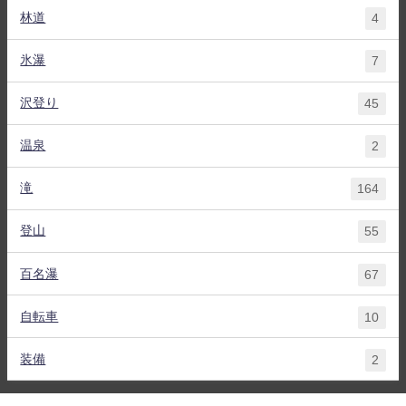
林道
4
氷瀑
7
沢登り
45
温泉
2
滝
164
登山
55
百名瀑
67
自転車
10
装備
2