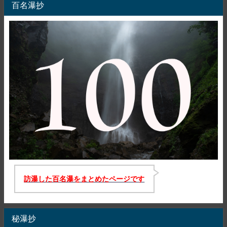
百名瀑抄
訪瀑した百名瀑をまとめたページです
秘瀑抄