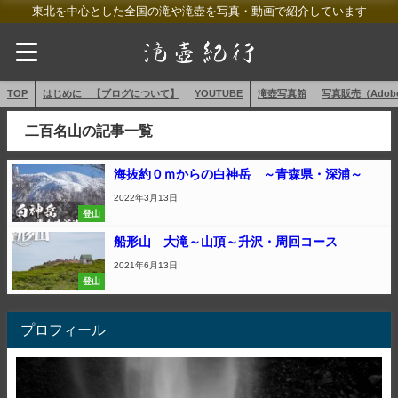
東北を中心とした全国の滝や滝壺を写真・動画で紹介しています
TOP
はじめに 【ブログについて】
YOUTUBE
滝壺写真館
写真販売（AdobeS
二百名山の記事一覧
海抜約０ｍからの白神岳 ～青森県・深浦～
2022年3月13日
登山
船形山 大滝～山頂～升沢・周回コース
2021年6月13日
登山
プロフィール