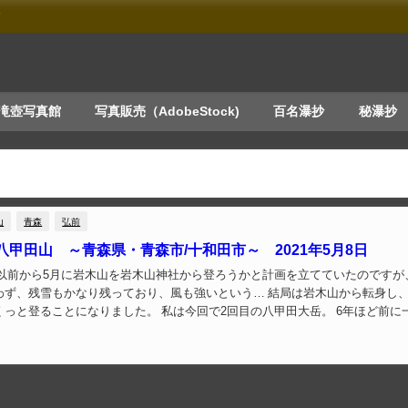
す
滝壺写真館
写真販売（AdobeStock)
百名瀑抄
秘瀑抄
山
青森
弘前
八甲田山 ～青森県・青森市/十和田市～ 2021年5月8日
わず、残雪もかなり残っており、風も強いという… 結局は岩木山から転身し
くっと登ることになりました。 私は今回で2回目の八甲田大岳。 6年ほど前に
を抜けだし大岳周回をしたのを思い...