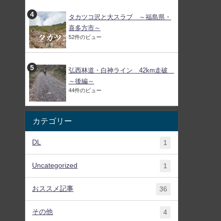
タカツコ沢と大スラブ ～福島県・
喜多方市～
52件のビュー
弘西林道・白神ライン 42km走破
～後編～
44件のビュー
カテゴリー
DL
1
Uncategorized
1
おススメ記事
36
その他
4