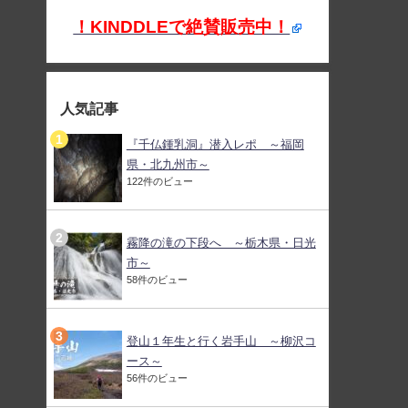
！KINDDLEで絶賛販売中！
人気記事
『千仏鍾乳洞』潜入レポ ～福岡
県・北九州市～
122件のビュー
霧降の滝の下段へ ～栃木県・日光
市～
58件のビュー
登山１年生と行く岩手山 ～柳沢コ
ース～
56件のビュー