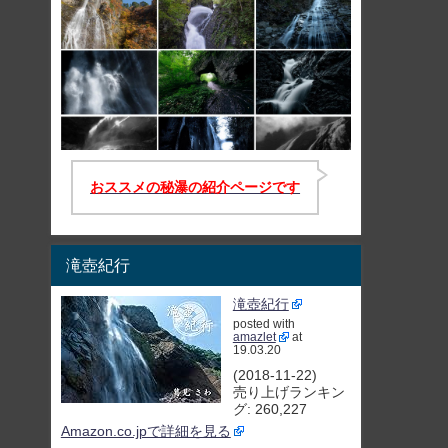
おススメの秘瀑の紹介ページです
滝壺紀行
滝壺紀行
posted with
amazlet
at
19.03.20
(2018-11-22)
売り上げランキン
グ: 260,227
Amazon.co.jpで詳細を見る