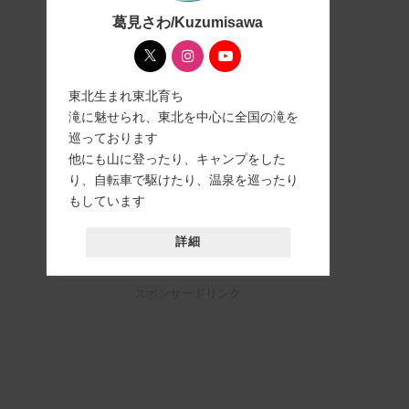
葛見さわ/Kuzumisawa
東北生まれ東北育ち
滝に魅せられ、東北を中心に全国の滝を
巡っております
他にも山に登ったり、キャンプをした
り、自転車で駆けたり、温泉を巡ったり
もしています
詳細
スポンサードリンク