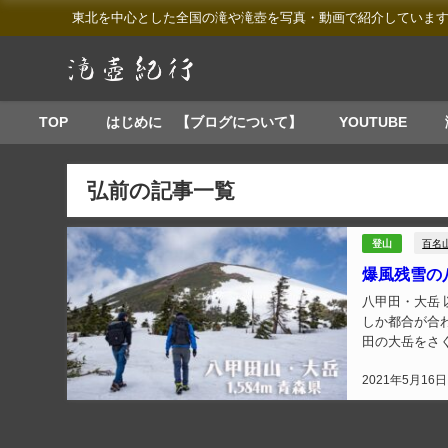
東北を中心とした全国の滝や滝壺を写真・動画で紹介していま
TOP
はじめに 【ブログについて】
YOUTUBE
弘前の記事一覧
百名
登山
爆風残雪の
八甲田・大岳 以前から5月に岩木山を岩木山神社から登ろうかと計画を立てていたのですが、上旬
しか都合が合
田の大岳をさ
大学の部の活動
2021年5月16日