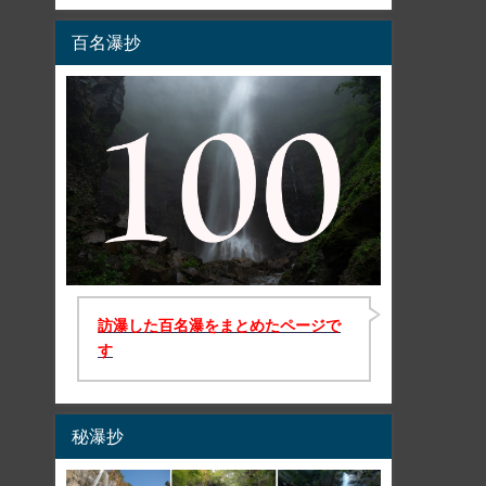
百名瀑抄
訪瀑した百名瀑をまとめたページで
す
秘瀑抄