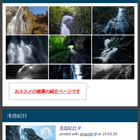
おススメの秘瀑の紹介ページです
滝壺紀行
滝壺紀行
posted with
amazlet
at 19.03.20