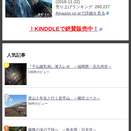
(2018-11-22)
売り上げランキング: 260,227
Amazon.co.jpで詳細を見る
！KINDDLEで絶賛販売中！
人気記事
『千仏鍾乳洞』潜入レポ ～福岡県・北九州市～
136件のビュー
登山１年生と行く岩手山 ～柳沢コース～
56件のビュー
霧降の滝の下段へ ～栃木県・日光市～