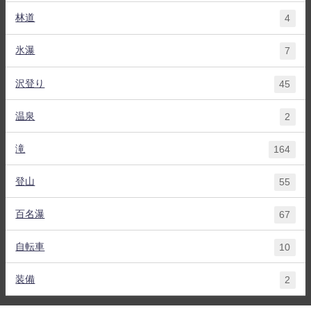
林道
4
氷瀑
7
沢登り
45
温泉
2
滝
164
登山
55
百名瀑
67
自転車
10
装備
2