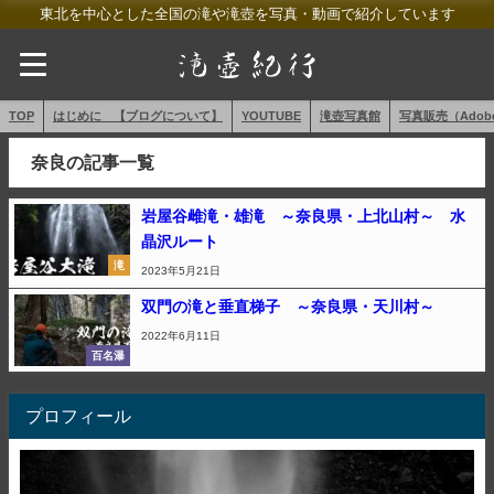
東北を中心とした全国の滝や滝壺を写真・動画で紹介しています
TOP
はじめに 【ブログについて】
YOUTUBE
滝壺写真館
写真販売（AdobeS
奈良の記事一覧
岩屋谷雌滝・雄滝 ～奈良県・上北山村～ 水
晶沢ルート
滝
2023年5月21日
双門の滝と垂直梯子 ～奈良県・天川村～
2022年6月11日
百名瀑
プロフィール