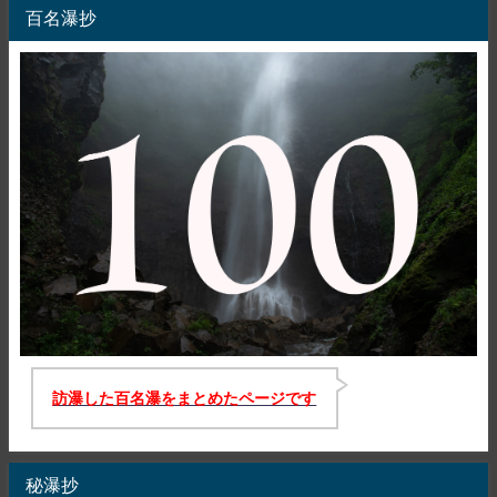
百名瀑抄
訪瀑した百名瀑をまとめたページです
秘瀑抄