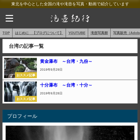
東北を中心とした全国の滝や滝壺を写真・動画で紹介しています
TOP
はじめに 【ブログについて】
YOUTUBE
滝壺写真館
写真販売（AdobeS
台湾の記事一覧
黄金瀑布 ～台湾・九份～
2019年9月29日
おススメ記事
十分瀑布 ～台湾・十分～
2019年9月28日
おススメ記事
プロフィール