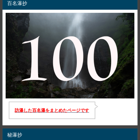
百名瀑抄
訪瀑した百名瀑をまとめたページです
秘瀑抄