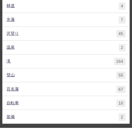
林道
4
氷瀑
7
沢登り
45
温泉
2
滝
164
登山
55
百名瀑
67
自転車
10
装備
2