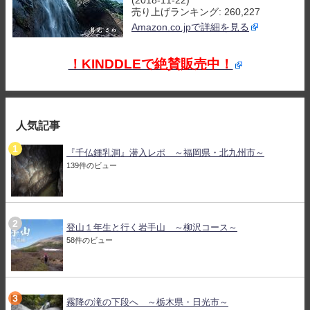
(2018-11-22)
売り上げランキング: 260,227
Amazon.co.jpで詳細を見る
！KINDDLEで絶賛販売中！
人気記事
『千仏鍾乳洞』潜入レポ ～福岡県・北九州市～
139件のビュー
登山１年生と行く岩手山 ～柳沢コース～
58件のビュー
霧降の滝の下段へ ～栃木県・日光市～