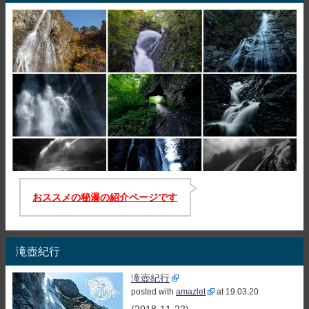
おススメの秘瀑の紹介ページです
滝壺紀行
滝壺紀行
posted with
amazlet
at 19.03.20