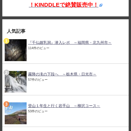
！KINDDLEで絶賛販売中！
人気記事
『千仏鍾乳洞』潜入レポ ～福岡県・北九州市～
114件のビュー
霧降の滝の下段へ ～栃木県・日光市～
57件のビュー
登山１年生と行く岩手山 ～柳沢コース～
53件のビュー