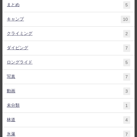
まとめ
5
キャンプ
10
クライミング
2
ダイビング
7
ロングライド
5
写真
7
動画
3
未分類
1
林道
4
氷瀑
7