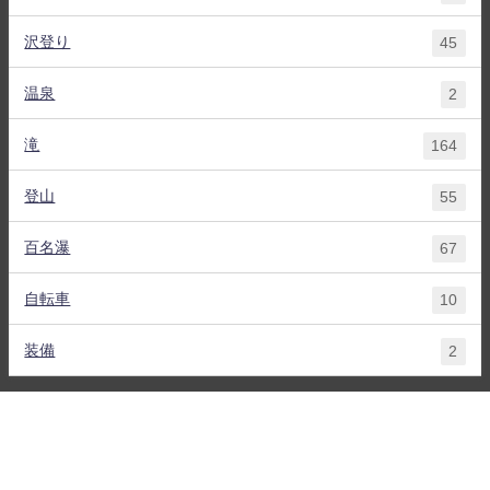
沢登り
45
温泉
2
滝
164
登山
55
百名瀑
67
自転車
10
装備
2