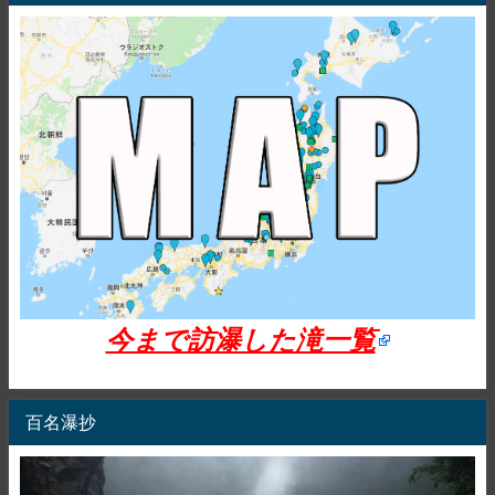
今まで訪瀑した滝一覧
百名瀑抄