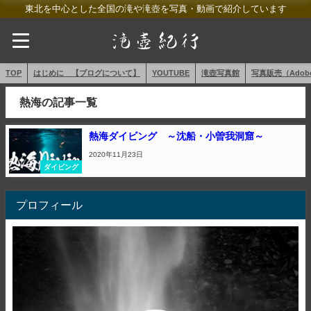
東北を中心とした全国の滝や滝壺を写真・動画で紹介しています
TOP
はじめに 【ブログについて】
YOUTUBE
滝壺写真館
写真販売（AdobeS
熱海の記事一覧
熱海ダイビング ～沈船・小曽我洞窟～
2020年11月23日
ダイビング
プロフィール