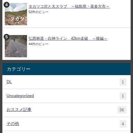
タカツコ沢と大スラブ ～福島県・喜多方市～
52件のビュー
弘西林道・白神ライン 42km走破 ～後編～
44件のビュー
カテゴリー
DL
1
Uncategorized
1
おススメ記事
36
その他
4