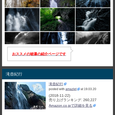
おススメの秘瀑の紹介ページです
滝壺紀行
滝壺紀行
posted with
amazlet
at 19.03.20
(2018-11-22)
売り上げランキング: 260,227
Amazon.co.jpで詳細を見る