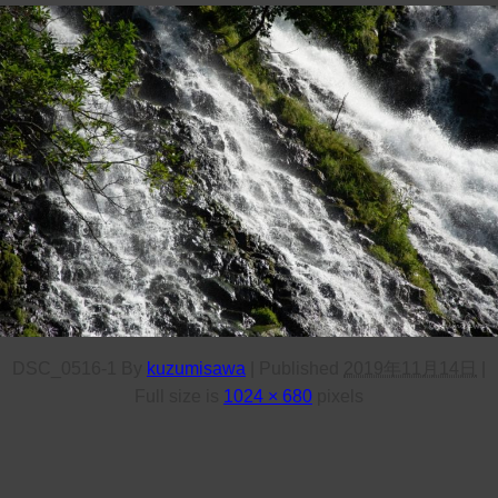
DSC_0516-1
By
kuzumisawa
|
Published
2019年11月14日
|
Full size is
1024 × 680
pixels