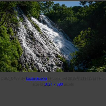
DSC_0489
By
kuzumisawa
|
Published
2019年11月13日
|
Full
size is
1024 × 680
pixels