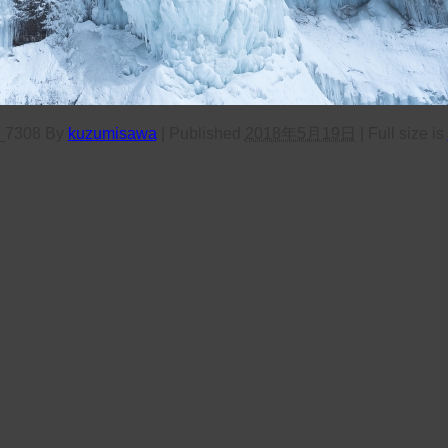
_7308
By
kuzumisawa
|
Published
2018年5月19日
|
Full size is