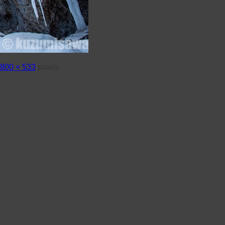
800 × 533
pixels