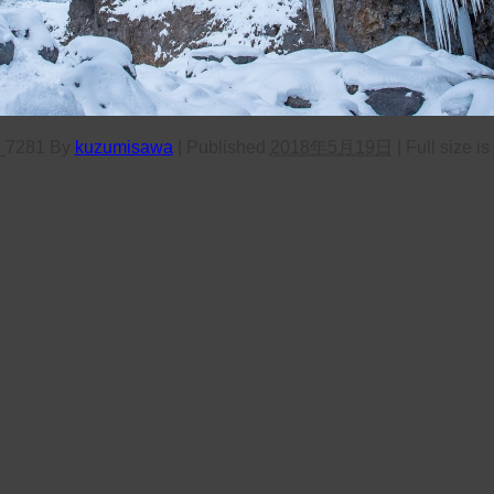
_7281
By
kuzumisawa
|
Published
2018年5月19日
|
Full size is