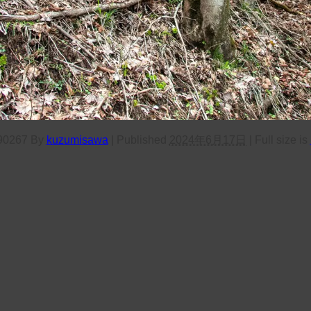
90267
By
kuzumisawa
|
Published
2024年6月17日
|
Full size is