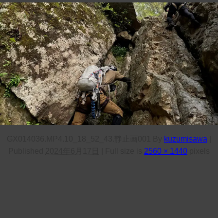
GX014036.MP4.10_18_52_43.静止画001
By
kuzumisawa
|
Published
2024年6月17日
|
Full size is
2560 × 1440
pixels