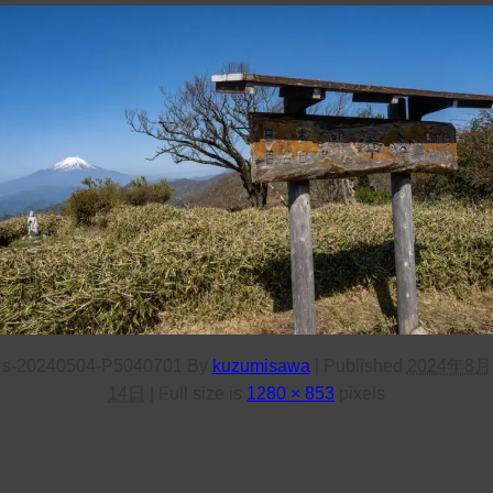
s-20240504-P5040701
By
kuzumisawa
|
Published
2024年8月
14日
|
Full size is
1280 × 853
pixels