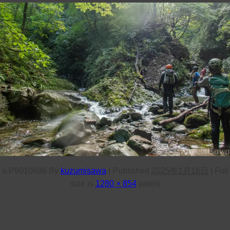
s-P9010698
By
kuzumisawa
|
Published
2025年1月16日
|
Full
size is
1280 × 854
pixels