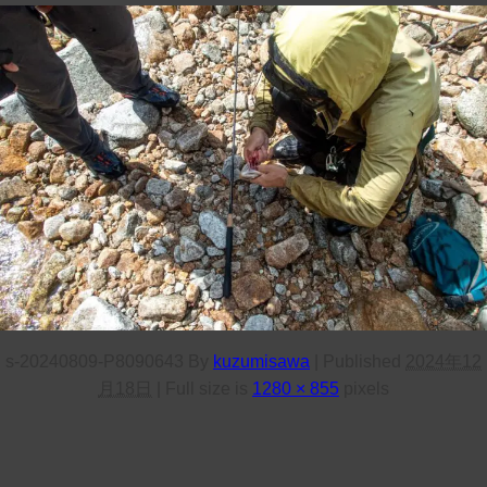
s-20240809-P8090643
By
kuzumisawa
|
Published
2024年12
月18日
|
Full size is
1280 × 855
pixels