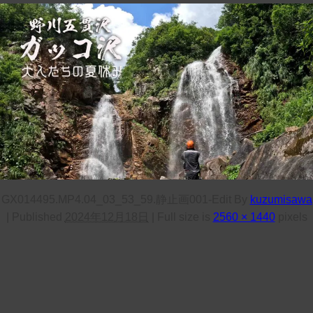
GX014495.MP4.04_03_53_59.静止画001-Edit
By
kuzumisawa
|
Published
2024年12月18日
|
Full size is
2560 × 1440
pixels