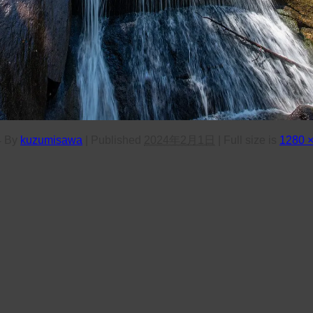
4
By
kuzumisawa
|
Published
2024年2月1日
|
Full size is
1280 ×