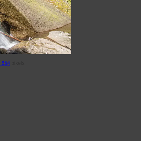
 854
pixels