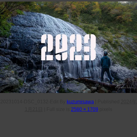
20231014-DSC_0132-Edit
By
kuzumisawa
|
Published
2024年
1月21日
|
Full size is
2560 × 1709
pixels