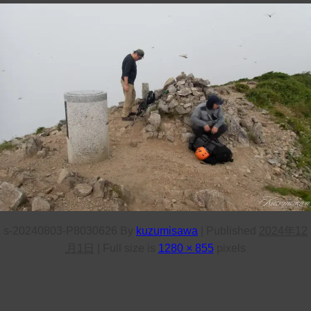
s-20240803-P8030626
By
kuzumisawa
|
Published
2024年12
月1日
|
Full size is
1280 × 855
pixels