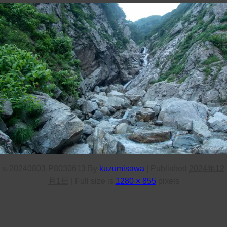
s-20240803-P8030613
By
kuzumisawa
|
Published
2024年12
月1日
|
Full size is
1280 × 855
pixels