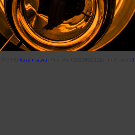
_3300
By
kuzumisawa
|
Published
2019年3月1日
|
Full size is
1