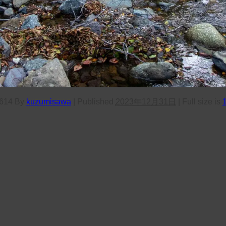
614
By
kuzumisawa
|
Published
2023年12月31日
|
Full size is