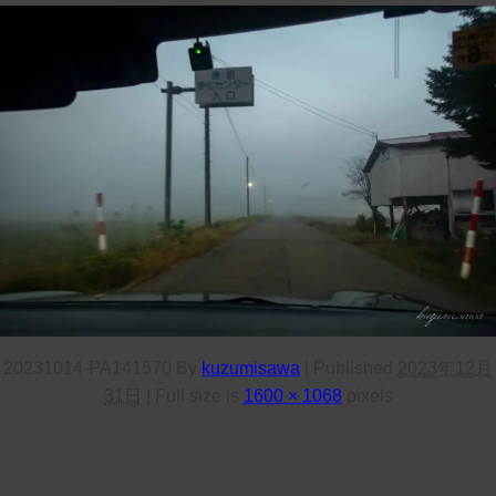
20231014-PA141570
By
kuzumisawa
|
Published
2023年12月
31日
|
Full size is
1600 × 1068
pixels