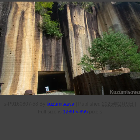
s-P9160807-58
By
kuzumisawa
|
Published
2025年2月9日
|
Full size is
1280 × 855
pixels