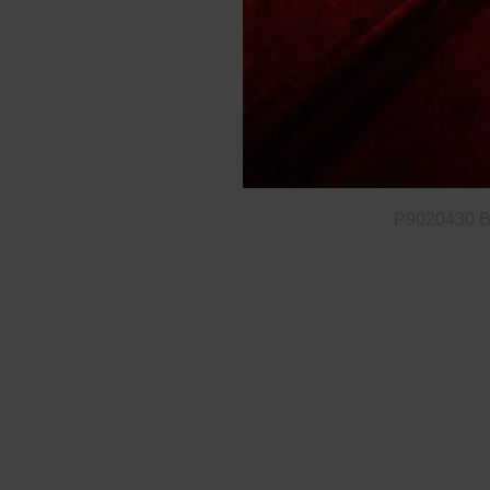
P9020430
B