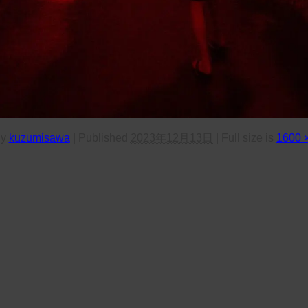
y
kuzumisawa
|
Published
2023年12月13日
|
Full size is
1600 