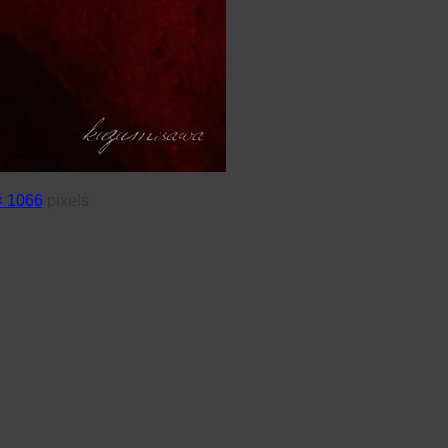
× 1066
pixels