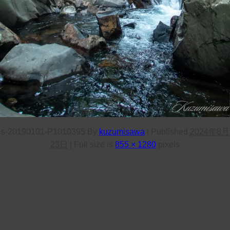
s-20190101-P1010395
By
kuzumisawa
|
Published
2024年8月
23日
|
Full size is
855 × 1280
pixels