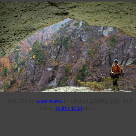
PB051700
By
kuzumisawa
|
Published
2024年1月3日
|
Full
size is
1600 × 1068
pixels