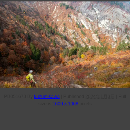
PB051673
By
kuzumisawa
|
Published
2024年1月3日
|
Full
size is
1600 × 1068
pixels