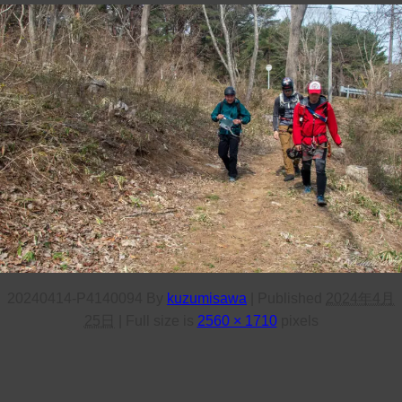
20240414-P4140094
By
kuzumisawa
|
Published
2024年4月
25日
|
Full size is
2560 × 1710
pixels