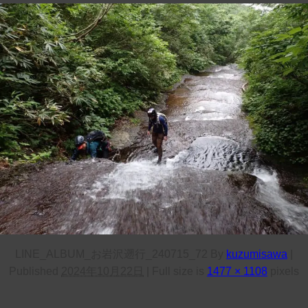
LINE_ALBUM_お岩沢遡行_240715_72
By
kuzumisawa
|
Published
2024年10月22日
|
Full size is
1477 × 1108
pixels