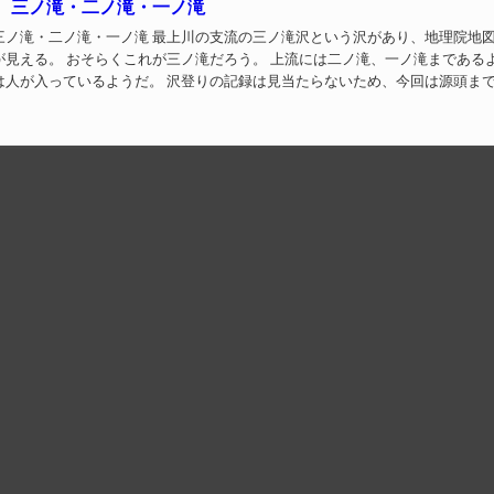
 三ノ滝・二ノ滝・一ノ滝
滝 最上川の支流の三ノ滝沢という沢があり、地理院地図を見
が見える。 おそらくこれが三ノ滝だろう。 上流には二ノ滝、一ノ滝まである
は人が入っているようだ。 沢登りの記録は見当たらないため、今回は源頭ま
行。 沢調査と滝巡りの一日だ。 DATE 滝名：三ノ...