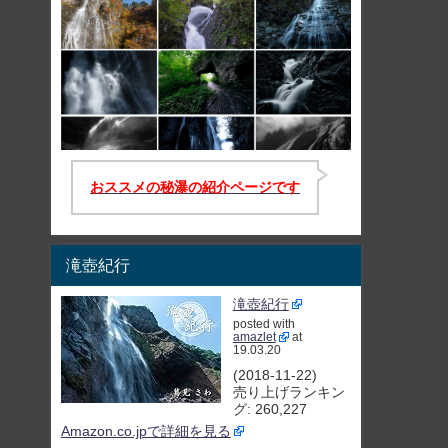
おススメの秘瀑の紹介ページです
滝壺紀行
滝壺紀行
posted with
amazlet
at
19.03.20
(2018-11-22)
売り上げランキン
グ: 260,227
Amazon.co.jpで詳細を見る