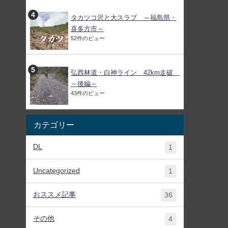
タカツコ沢と大スラブ ～福島県・
喜多方市～
52件のビュー
弘西林道・白神ライン 42km走破
～後編～
43件のビュー
カテゴリー
DL
1
Uncategorized
1
おススメ記事
36
その他
4