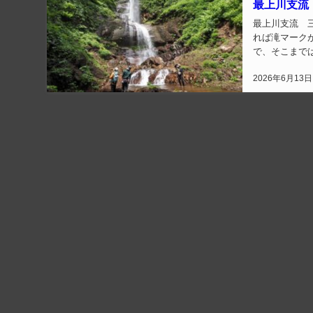
最上川支流
最上川支流 三ノ滝・二ノ滝・一ノ
れば滝マーク
で、そこまで
2026年6月13日