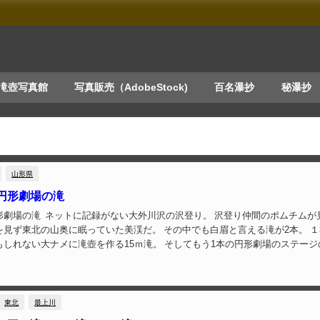
す
滝壺写真館
写真販売（AdobeStock)
百名瀑抄
秘瀑抄
山形県
円形劇場の滝
形劇場の滝 ネットに記録がない大外川沢の沢登り。 沢登り仲間のポムチムが
を見ず東北の山奥に眠っていた美渓だ。 その中でも白眉と言える滝が2本。 
もしれない大ナメに滝壺を作る15ｍ滝。 そしてもう1本の円形劇場のステージ
らも東北の美瀑の中でもまったく負...
東北
最上川