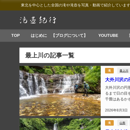
東北を中心とした全国の滝や滝壺を写真・動画で紹介していま
TOP
はじめに 【ブログについて】
YOUTUBE
最上川の記事一覧
最上川
滝
大外川沢の
大外川沢の円
るまで日の目
千畳はあるか
うな滝。 どち
2026年8月3日
山形
滝