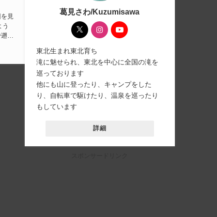
葛見さわ/Kuzumisawa
よう
で遡
東北生まれ東北育ち
滝に魅せられ、東北を中心に全国の滝を
巡っております
他にも山に登ったり、キャンプをした
り、自転車で駆けたり、温泉を巡ったり
もしています
詳細
スポンサードリンク