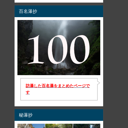
百名瀑抄
訪瀑した百名瀑をまとめたページで
す
秘瀑抄