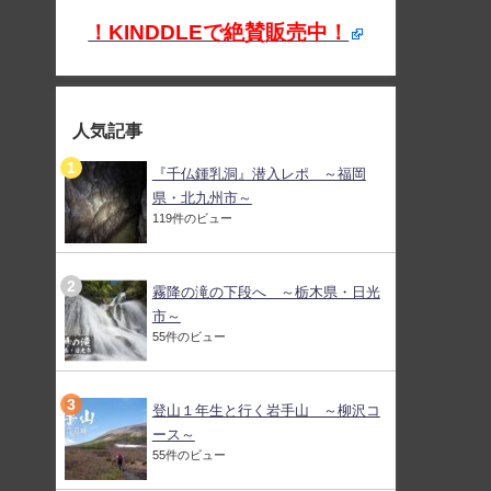
！KINDDLEで絶賛販売中！
人気記事
『千仏鍾乳洞』潜入レポ ～福岡
県・北九州市～
119件のビュー
霧降の滝の下段へ ～栃木県・日光
市～
55件のビュー
登山１年生と行く岩手山 ～柳沢コ
ース～
55件のビュー