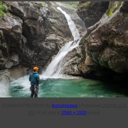
20240803-P8035540
By
kuzumisawa
|
Published
2024年12月
4日
|
Full size is
2560 × 1920
pixels