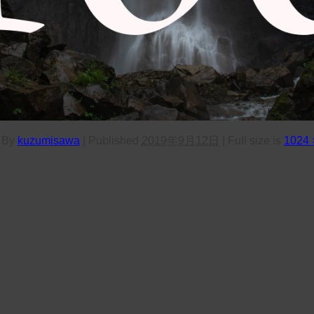
By
kuzumisawa
|
Published
2019年9月12日
|
Full size is
1024 