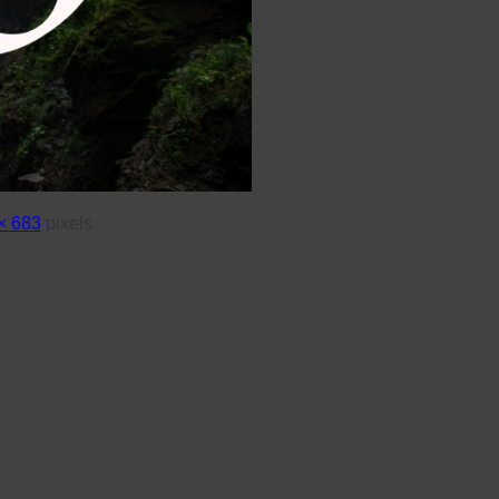
× 683
pixels